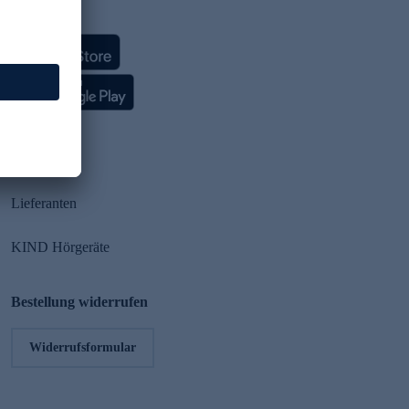
HSE App
Partner
Lieferanten
KIND Hörgeräte
Bestellung widerrufen
Widerrufsformular