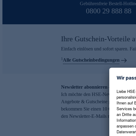
Gebührenfreie Bestell-Hotlin
0800 29 888 88
Ihre Gutschein-Vorteile a
Einfach einlösen und sofort sparen. F
1
Alle Gutscheinbedingungen
Newsletter abonnieren – 10 € Gutsch
Ich möchte den HSE-Newsletter abonni
Angebote & Gutscheine per E-Mail erh
bekommen Sie einen 10 € Gutschein. Ei
den Newsletter-E-Mails möglich.