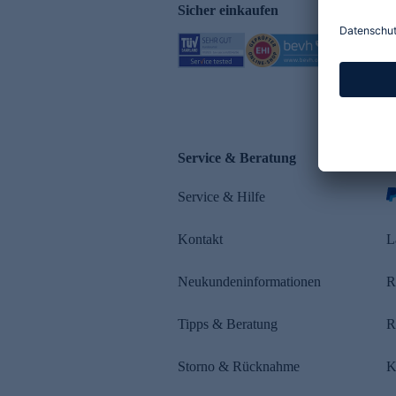
Sicher einkaufen
Service & Beratung
Z
Service & Hilfe
Kontakt
L
Neukundeninformationen
R
Tipps & Beratung
R
Storno & Rücknahme
K