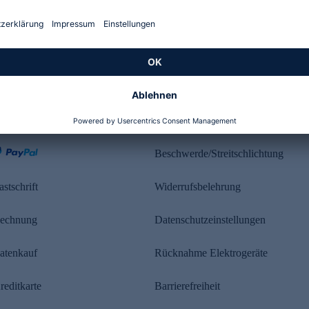
Kundenbewertung
ahlung
Rechtliches
Beschwerde/Streitschlichtung
astschrift
Widerrufsbelehrung
echnung
Datenschutzeinstellungen
atenkauf
Rücknahme Elektrogeräte
reditkarte
Barrierefreiheit