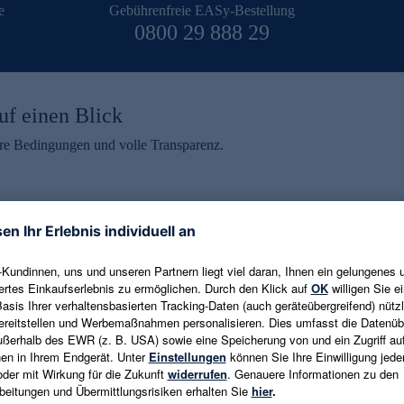
e
Gebührenfreie EASy-Bestellung
0800 29 888 29
uf einen Blick
aire Bedingungen und volle Transparenz.
ein erhalten
eren und aktuelle Trends,
E-Mail-Adresse eingeben
alten. Als Dankeschön
ne Abmeldung ist jederzeit in
Es gelten die
Datenschutzrichtlinien
un