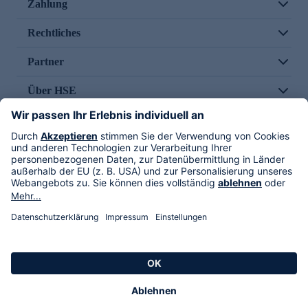
Zahlung
Rechtliches
Partner
Über HSE
Im TV
HSE International
Versand durch
Folge uns
AGB
Datenschutz
Impressum
Alle Rechte vorbehalten. Alle Preise inkl. gesetzlicher MwSt., zzgl. Versandkosten.