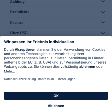
Zahlung
Rechtliches
Partner
Über HSE
Im TV
HSE International
Versand durch
Folge uns
AGB
Datenschutz
Impressum
Alle Rechte vorbehalten. Alle Preise inkl. gesetzlicher MwSt., zzgl. Versandkosten.