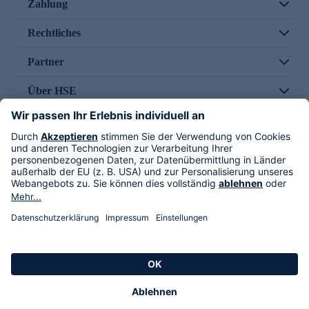
Zahlung
Rechtliches
Partner
Über HSE
Im TV
HSE International
Versand durch
Folge uns
AGB
Datenschutz
Impressum
Alle Rechte vorbehalten. Alle Preise inkl. gesetzlicher MwSt., zzgl. Versandkosten.