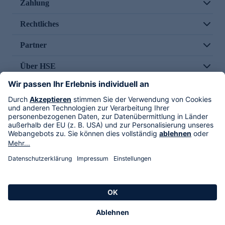
Zahlung
Rechtliches
Partner
Über HSE
Im TV
HSE International
Versand durch
Folge uns
AGB
Datenschutz
Impressum
Alle Rechte vorbehalten. Alle Preise inkl. gesetzlicher MwSt., zzgl. Versandkosten.