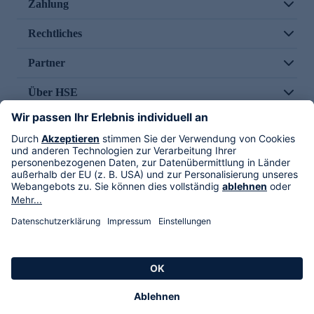
Zahlung
Rechtliches
Partner
Über HSE
Im TV
HSE International
Versand durch
Folge uns
AGB
Datenschutz
Impressum
Alle Rechte vorbehalten. Alle Preise inkl. gesetzlicher MwSt., zzgl. Versandkosten.