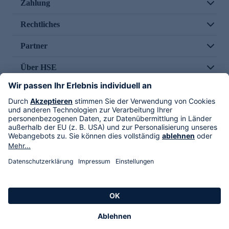
Zahlung
Rechtliches
Partner
Über HSE
Im TV
HSE International
Versand durch
Folge uns
AGB
Datenschutz
Impressum
Alle Rechte vorbehalten. Alle Preise inkl. gesetzlicher MwSt., zzgl. Versandkosten.