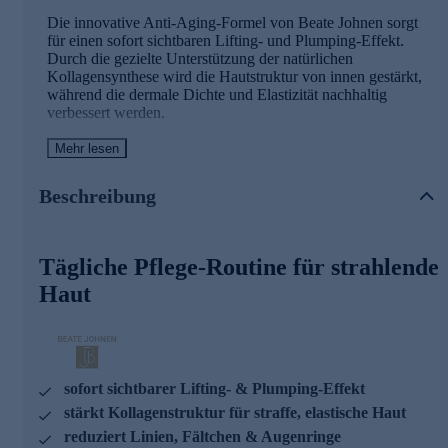
Die innovative Anti-Aging-Formel von Beate Johnen sorgt
für einen sofort sichtbaren Lifting- und Plumping-Effekt.
Durch die gezielte Unterstützung der natürlichen
Kollagensynthese wird die Hautstruktur von innen gestärkt,
während die dermale Dichte und Elastizität nachhaltig
verbessert werden.
Mehr lesen
Die Hauptwirkstoffe und ihre Effekte
Innovatives Peptid
Beschreibung
Stärkt sichtbar Hautarchitektur und Spannkraft
(Tensegrity-Effekt)
Tägliche Pflege-Routine für strahlende
Fördert die gezielte Bildung von Kollagen-I- und -III-
Fasern
Haut
Verbessert die Netzwerkintegrität der Haut und optimiert
die Hautstruktur
Mohawk-Protein – der „Architekt der Haut“
Unterstützt alle relevanten Kollagentypen
sofort sichtbarer Lifting- & Plumping-Effekt
Fördert Biotensegrity und sorgt für eine straffere
stärkt Kollagenstruktur für straffe, elastische Haut
Hautmatrix
reduziert Linien, Fältchen & Augenringe