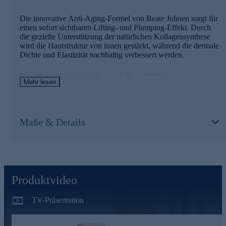
APIOSKIN®
Die innovative Anti-Aging-Formel von Beate Johnen sorgt für
Sofortiger Feuchtigkeitsbooster
einen sofort sichtbaren Lifting- und Plumping-Effekt. Durch
Glättet feine Linien und Fältchen
die gezielte Unterstützung der natürlichen Kollagensynthese
Sorgt für ein redefiniertes Hautvolumen und sichtbaren
wird die Hautstruktur von innen gestärkt, während die dermale
Plumping-Effekt
Dichte und Elastizität nachhaltig verbessert werden.
Arginin
Die Hauptwirkstoffe und ihre Effekte
Schützt die Haut vor freien Radikalen und frühzeitiger
Mehr lesen
Hautalterung
Innovatives Peptid
Unterstützt die Reparatur sichtbarer Hautschäden
Wirkt beruhigend und ausgleichend
Stärkt sichtbar Hautarchitektur und Spannkraft (Tensegrity-
Maße & Details
Effekt)
Perfeline®
Fördert die gezielte Bildung von Kollagen-I- und -III-
Fasern
Reduziert Augenringe und Tränensäcke
Verbessert die Netzwerkintegrität der Haut und optimiert
Mildert Rötungen und sorgt für ein ebenmäßigeres
die Hautstruktur
Hautbild
Mohawk-Protein – der „Architekt der Haut“
Produktvideo
Unterstützt alle relevanten Kollagentypen
TV-Präsentation
Fördert Biotensegrity und sorgt für eine straffere
Hautmatrix