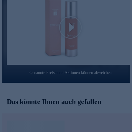
APIOSKIN®
Sofortiger Feuchtigkeitsbooster
Glättet feine Linien und Fältchen
Sorgt für ein redefiniertes Hautvolumen und sichtbaren
Plumping-Effekt
Play
Arginin
Schützt die Haut vor freien Radikalen und frühzeitiger
Hautalterung
Unterstützt die Reparatur sichtbarer Hautschäden
Wirkt beruhigend und ausgleichend
Perfeline®
Genannte Preise und Aktionen können abweichen
Reduziert Augenringe und Tränensäcke
Mildert Rötungen und sorgt für ein ebenmäßigeres
Hautbild
Das könnte Ihnen auch gefallen