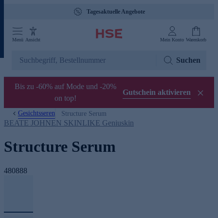
Tagesaktuelle Angebote
Menü
Ansicht
Mein Konto
Warenkorb
Suchen
Bis zu -60% auf Mode und -20%
Gutschein aktivieren
on top!
Gesichtsseren
Structure Serum
BEATE JOHNEN SKINLIKE Geniuskin
Structure Serum
480888