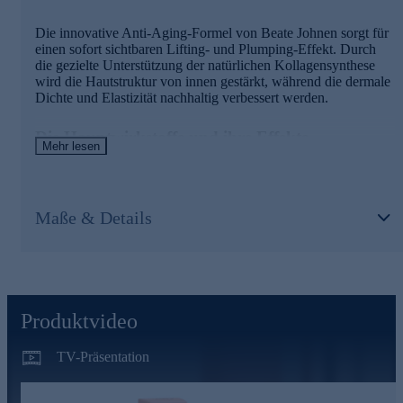
APIOSKIN®
Die innovative Anti-Aging-Formel von Beate Johnen sorgt für
Sofortiger Feuchtigkeitsbooster
einen sofort sichtbaren Lifting- und Plumping-Effekt. Durch
Glättet feine Linien und Fältchen
die gezielte Unterstützung der natürlichen Kollagensynthese
Sorgt für ein redefiniertes Hautvolumen und sichtbaren
wird die Hautstruktur von innen gestärkt, während die dermale
Plumping-Effekt
Dichte und Elastizität nachhaltig verbessert werden.
Arginin
Die Hauptwirkstoffe und ihre Effekte
Schützt die Haut vor freien Radikalen und frühzeitiger
Mehr lesen
Hautalterung
Innovatives Peptid
Unterstützt die Reparatur sichtbarer Hautschäden
Wirkt beruhigend und ausgleichend
Stärkt sichtbar Hautarchitektur und Spannkraft (Tensegrity-
Maße & Details
Effekt)
Perfeline®
Fördert die gezielte Bildung von Kollagen-I- und -III-
Fasern
Reduziert Augenringe und Tränensäcke
Verbessert die Netzwerkintegrität der Haut und optimiert
Mildert Rötungen und sorgt für ein ebenmäßigeres
die Hautstruktur
Hautbild
Mohawk-Protein – der „Architekt der Haut“
Produktvideo
Unterstützt alle relevanten Kollagentypen
TV-Präsentation
Fördert Biotensegrity und sorgt für eine straffere
Hautmatrix