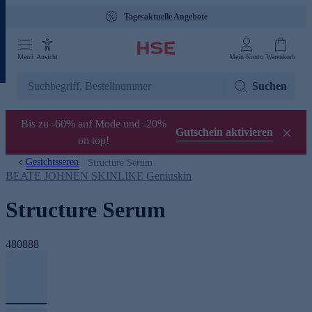
Tagesaktuelle Angebote
Menü
Ansicht
Mein Konto
Warenkorb
Suchen
Bis zu -60% auf Mode und -20%
Gutschein aktivieren
on top!
Gesichtsseren
Structure Serum
BEATE JOHNEN SKINLIKE Geniuskin
Structure Serum
480888