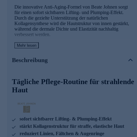
Die innovative Anti-Aging-Formel von Beate Johnen sorgt
für einen sofort sichtbaren Lifting- und Plumping-Effekt.
Durch die gezielte Unterstützung der natürlichen
Kollagensynthese wird die Hautstruktur von innen gestärkt,
während die dermale Dichte und Elastizität nachhaltig
verbessert werden.
Mehr lesen
Die Hauptwirkstoffe und ihre Effekte
Innovatives Peptid
Beschreibung
Stärkt sichtbar Hautarchitektur und Spannkraft
(Tensegrity-Effekt)
Tägliche Pflege-Routine für strahlende
Fördert die gezielte Bildung von Kollagen-I- und -III-
Fasern
Haut
Verbessert die Netzwerkintegrität der Haut und optimiert
die Hautstruktur
Mohawk-Protein – der „Architekt der Haut“
Unterstützt alle relevanten Kollagentypen
sofort sichtbarer Lifting- & Plumping-Effekt
Fördert Biotensegrity und sorgt für eine straffere
stärkt Kollagenstruktur für straffe, elastische Haut
Hautmatrix
reduziert Linien, Fältchen & Augenringe