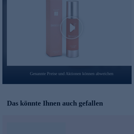
APIOSKIN®
Sofortiger Feuchtigkeitsbooster
Glättet feine Linien und Fältchen
Sorgt für ein redefiniertes Hautvolumen und sichtbaren
Plumping-Effekt
Play
Arginin
Schützt die Haut vor freien Radikalen und frühzeitiger
Hautalterung
Unterstützt die Reparatur sichtbarer Hautschäden
Wirkt beruhigend und ausgleichend
Perfeline®
Genannte Preise und Aktionen können abweichen
Reduziert Augenringe und Tränensäcke
Mildert Rötungen und sorgt für ein ebenmäßigeres
Hautbild
Das könnte Ihnen auch gefallen