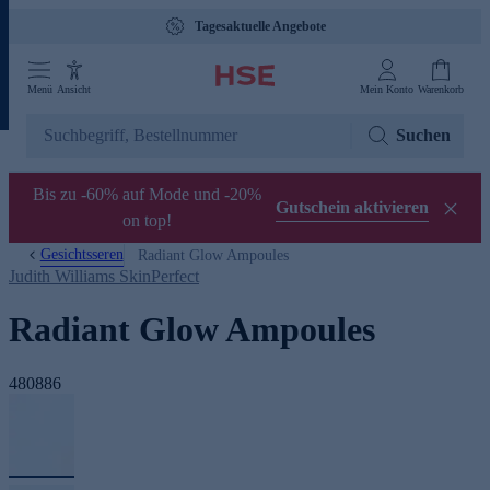
Tagesaktuelle Angebote
Menü
Ansicht
Mein Konto
Warenkorb
Suchen
Bis zu -60% auf Mode und -20%
Gutschein aktivieren
on top!
Gesichtsseren
Radiant Glow Ampoules
Judith Williams SkinPerfect
Radiant Glow Ampoules
480886