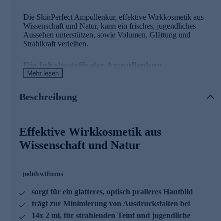
Die SkinPerfect Ampullenkur, effektive Wirkkosmetik aus
Wissenschaft und Natur, kann ein frisches, jugendliches
Aussehen unterstützen, sowie Volumen, Glättung und
Strahlkraft verleihen.
Die Inhaltsstoffe der Ampullenkur
Mehr lesen
OXYGEN BOOST - Sauerstoff, die Quelle der Jugend
Beschreibung
* Das Plus an Sauerstoff für die Haut
* Unterstützt ein frisches, vitales Aussehen
ME-SO-PLUMP - Verkapselte, hochmolekulare
Effektive Wirkkosmetik aus
Hyaluronsäure
Wissenschaft und Natur
* Sorgt für ein geglättetes Hautbild
* Lässt die Haut optisch praller erscheinen
GREEN LIFTING TECH - Pflanzliche Glättungs-
Alternative
sorgt für ein glatteres, optisch pralleres Hautbild
* Trägt zur Minimierung von Ausdrucksfalten bei
trägt zur Minimierung von Ausdrucksfalten bei
* Kann glättenden Effekt auf Mimikfalten haben
14x 2 ml, für strahlenden Teint und jugendliche