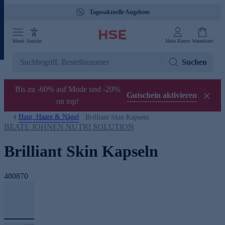
Tagesaktuelle Angebote
Menü
Ansicht
Mein Konto
Warenkorb
Suchen
Bis zu -60% auf Mode und -20%
Gutschein aktivieren
on top!
Haut, Haare & Nägel
Brilliant Skin Kapseln
BEATE JOHNEN NUTRI SOLUTION
Brilliant Skin Kapseln
480870