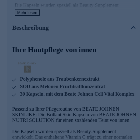
Die Kapseln wurden speziell als Beauty-Supplement
entwickelt. Das enthaltene Vitamin C trägt zu einer normalen
Mehr lesen
Kollagenbildung bei und hilft, die Zellen vor oxidativem
Stress zu schützen. Während Mangan die normale
Beschreibung
Bindegewebsbildung unterstützt.
Zudem stecken in den kleinen Beauty Boostern
Polyphenole aus Traubenkernextrakt und SOD aus Melonen
Ihre Hautpflege von innen
Fruchtsaftkonzentrat und der bewährte Beate Johnen Cell
Vital Komplex mit Vitamin C, Zink, Mangan, Selen und der
Aminosäure Lysin.
BEATE JOHNEN NUTRI SOLUTION
Polyphenole aus Traubenkernextrakt
Medizinisch basierte Nahrungsergänzung!
SOD aus Melonen Fruchtsaftkonzentrat
30 Kapseln, mit dem Beate Johnen Cell Vital Komplex
BEATE JOHNEN NUTRI SOLUTION wird von
Ernährungswissenschaftlern und Biologen zusammen mit
Medizinern unter Aspekten aktueller Forschungsergebnisse
Passend zu Ihrer Pflegeroutine von BEATE JOHNEN
stetig weiterentwickelt.
SKINLIKE: Die Brillant Skin Kapseln von BEATE JOHNEN
NUTRI SOLUTION für einen strahlenden Teint von innen.
Im Vordergrund stehen dabei die „Hallmarks of Health“.
Beate Johnen ist der festen Überzeugung, dass zielgerichtete
Die Kapseln wurden speziell als Beauty-Supplement
Prävention den Körper in seiner Resilienz unterstützten
entwickelt. Das enthaltene Vitamin C trägt zu einer normalen
kann. Denn der Körper arbeitet jeden Tag daran, gesund zu