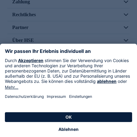
Zahlung
Rechtliches
Partner
Über HSE
Im TV
HSE International
Versand durch
Folge uns
AGB
Datenschutz
Impressum
Alle Rechte vorbehalten. Alle Preise inkl. gesetzlicher MwSt., zzgl. Versandkosten.