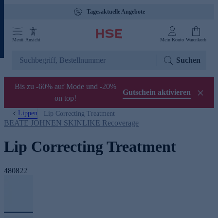
Tagesaktuelle Angebote
Menü
Ansicht
Mein Konto
Warenkorb
Suchen
Bis zu -60% auf Mode und -20%
Gutschein aktivieren
on top!
Lippen
Lip Correcting Treatment
BEATE JOHNEN SKINLIKE Recoverage
Lip Correcting Treatment
480822