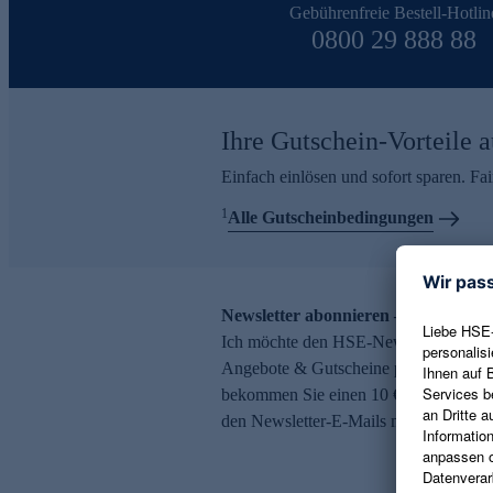
Gebührenfreie Bestell-Hotlin
0800 29 888 88
Ihre Gutschein-Vorteile a
Einfach einlösen und sofort sparen. F
1
Alle Gutscheinbedingungen
Newsletter abonnieren – 10 € Gutsch
Ich möchte den HSE-Newsletter abonni
Angebote & Gutscheine per E-Mail erh
bekommen Sie einen 10 € Gutschein. Ei
den Newsletter-E-Mails möglich.