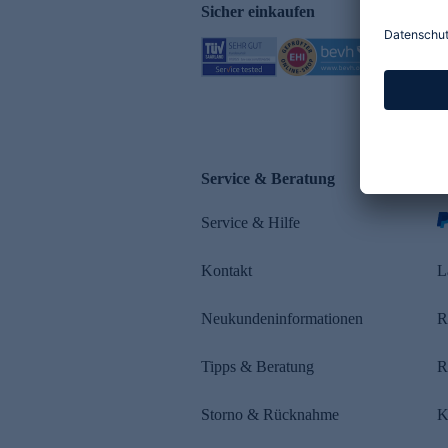
Sicher einkaufen
Service & Beratung
Z
Service & Hilfe
s
Kontakt
L
Neukundeninformationen
R
Tipps & Beratung
R
Storno & Rücknahme
K