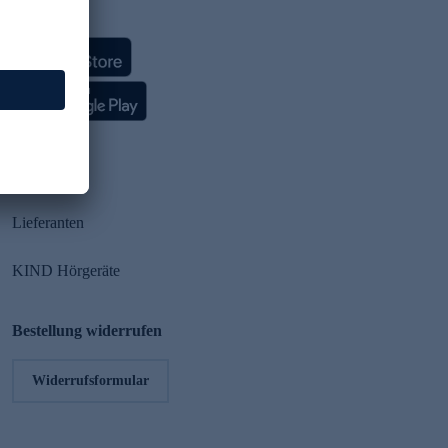
HSE App
Partner
Lieferanten
KIND Hörgeräte
Bestellung widerrufen
Widerrufsformular