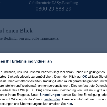
e
Gebührenfreie EASy-Bestellung
0800 29 888 29
uf einen Blick
aire Bedingungen und volle Transparenz.
ein erhalten
eren und aktuelle Trends,
E-Mail-Adresse eingeben
alten. Als Dankeschön
ne Abmeldung ist jederzeit in
Es gelten die
Datenschutzrichtlinien
un