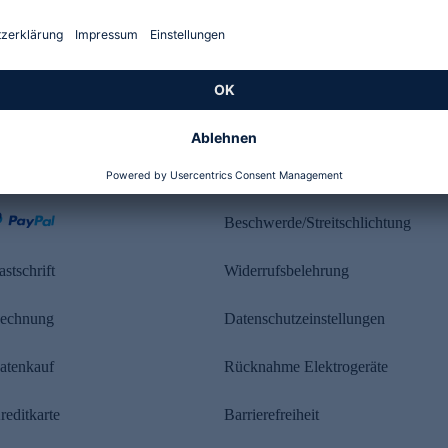
Kundenbewertung
ahlung
Rechtliches
Beschwerde/Streitschlichtung
astschrift
Widerrufsbelehrung
echnung
Datenschutzeinstellungen
atenkauf
Rücknahme Elektrogeräte
reditkarte
Barrierefreiheit