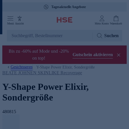
Tagesaktuelle Angebote
Menü
Ansicht
Mein Konto
Warenkorb
Suchen
Bis zu -60% auf Mode und -20%
Gutschein aktivieren
on top!
Gesichtsseren
Y-Shape Power Elixir, Sondergröße
BEATE JOHNEN SKINLIKE Recoverage
Y-Shape Power Elixir,
Sondergröße
480815