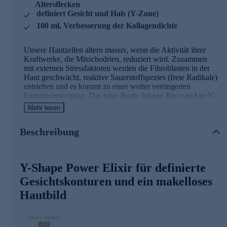
Altersflecken
definiert Gesicht und Hals (Y-Zone)
100 ml, Verbesserung der Kollagendichte
Unsere Hautzellen altern massiv, wenn die Aktivität ihrer
Kraftwerke, die Mitochodrien, reduziert wird. Zusammen
mit externen Stressfaktoren werden die Fibroblasten in der
Haut geschwächt, reaktive Sauerstoffspezies (freie Radikale)
entstehen und es kommt zu einer weiter verringerten
Energieversorgung. Das neue Beate Johnen RecoverAge Y-
Shape Power Elixir füllt die Energiereserven der Zellen
Mehr lesen
wieder auf und bringt den mitochondrialen Metabolismus
wieder in Schwung. Die Haut wird restrukturiert, die Matrix
Beschreibung
verbessert, Altersflecken verringert und Falten am Hals
werden sichtbar gestrafft, sodass der sogenannte ""Y-
Shape"" wiederhergestellt wird.
Y-Shape Power Elixir für definierte
Die Inhaltsstoffe des Y-Shape Power Elixirs
Gesichtskonturen und ein makelloses
und seine Wirkweisen
Hautbild
Agefinity™
Agefinity™
ist eine biotechnologisch aktivierte,