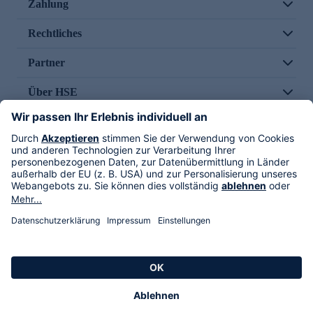
Zahlung
Rechtliches
Partner
Über HSE
Im TV
HSE International
Versand durch
Folge uns
AGB
Datenschutz
Impressum
Alle Rechte vorbehalten. Alle Preise inkl. gesetzlicher MwSt., zzgl. Versandkosten.