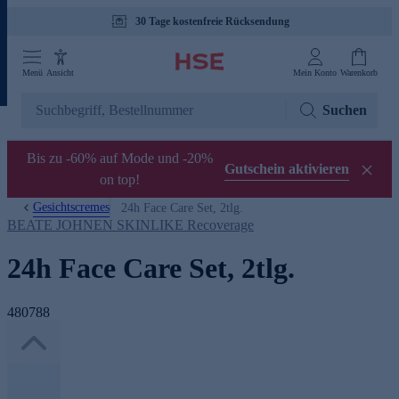
30 Tage kostenfreie Rücksendung
Menü
Ansicht
Mein Konto
Warenkorb
Suchen
Bis zu -60% auf Mode und -20%
Gutschein aktivieren
on top!
Gesichtscremes
24h Face Care Set, 2tlg.
BEATE JOHNEN SKINLIKE Recoverage
24h Face Care Set, 2tlg.
480788