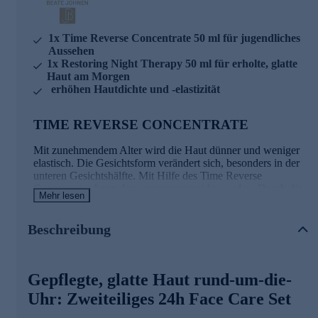
1x Time Reverse Concentrate 50 ml für jugendliches
Aussehen
1x Restoring Night Therapy 50 ml für erholte, glatte
Haut am Morgen
erhöhen Hautdichte und -elastizität
TIME REVERSE CONCENTRATE
Mit zunehmendem Alter wird die Haut dünner und weniger
elastisch. Die Gesichtsform verändert sich, besonders in der
unteren Gesichtshälfte. Mit Hilfe des Time Reverse
Concentrates kann dem entgegengewirkt werden. Durch die
Mehr lesen
hohe Wirkstoffkonzentration können Hautdichte und -
elastizität verbessert sowie erschlaffte Hautpartien merklich
gestrafft werden. Mit jeder Anwendung gewinnt Ihre Haut
Beschreibung
an Glätte, Vitalität und jugendlicher Strahlkraft. Das
hochkonzentrierte Serum ist die ideale Ergänzung zu Ihrem
täglichen Pflegeprogramm.
Gepflegte, glatte Haut rund-um-die-
Der Hauptinhaltsstoff des Time Reverse
Uhr: Zweiteiliges 24h Face Care Set
Concentrate