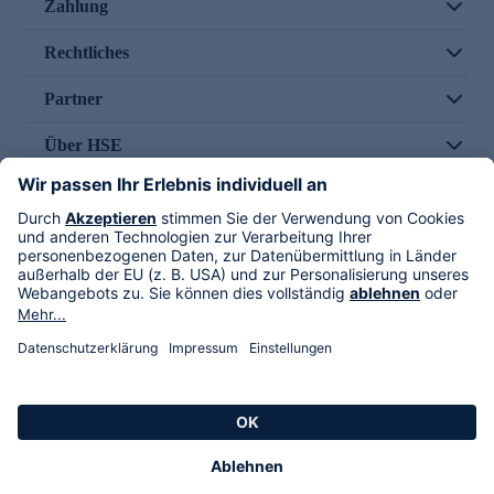
Zahlung
Rechtliches
Partner
Über HSE
Im TV
HSE International
Versand durch
Folge uns
AGB
Datenschutz
Impressum
Alle Rechte vorbehalten. Alle Preise inkl. gesetzlicher MwSt., zzgl. Versandkosten.