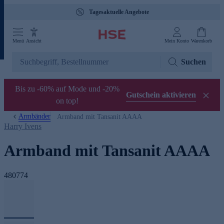
Tagesaktuelle Angebote
Menü
Ansicht
Mein Konto
Warenkorb
Suchen
Bis zu -60% auf Mode und -20%
Gutschein aktivieren
on top!
Armbänder
Armband mit Tansanit AAAA
Harry Ivens
Armband mit Tansanit AAAA
480774