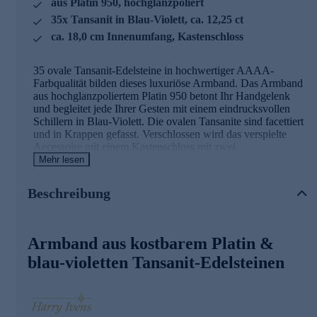
aus Platin 950, hochglanzpoliert
35x Tansanit in Blau-Violett, ca. 12,25 ct
ca. 18,0 cm Innenumfang, Kastenschloss
35 ovale Tansanit-Edelsteine in hochwertiger AAAA-
Farbqualität bilden dieses luxuriöse Armband. Das Armband
aus hochglanzpoliertem Platin 950 betont Ihr Handgelenk
und begleitet jede Ihrer Gesten mit einem eindrucksvollen
Schillern in Blau-Violett. Die ovalen Tansanite sind facettiert
und in Krappen gefasst. Verschlossen wird das verspielte
Accessoire mit einem Kastenschloss mit zwei
Sicherheitsachten. Eine exquisite Bereicherung für jeden
Mehr lesen
Look und jeden Anlass.
Beschreibung
Ihr Vorteil: Schmuck in geprüfter Top-
Qualität
Armband aus kostbarem Platin &
Was die Qualität unserer Schmuckstücke angeht, gehen wir
keine Kompromisse ein. Unsere Schmuckwaren durchlaufen
blau-violetten Tansanit-Edelsteinen
in unserer Qualitätssicherung sowie seitens unserer
Lieferanten strengste Prüfprozesse. Unter anderem gehört
dazu die Prüfung auf Konformität mit den Bestimmungen
der Schweizer Edelmetallkontrollgesetzgebung.