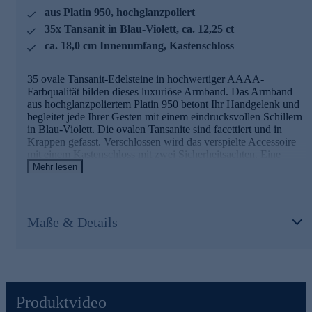
aus Platin 950, hochglanzpoliert
Nutzen Sie die Gelegenheit und bestellen jetzt bequem
online.
35x Tansanit in Blau-Violett, ca. 12,25 ct
ca. 18,0 cm Innenumfang, Kastenschloss
35 ovale Tansanit-Edelsteine in hochwertiger AAAA-
Farbqualität bilden dieses luxuriöse Armband. Das Armband
aus hochglanzpoliertem Platin 950 betont Ihr Handgelenk und
begleitet jede Ihrer Gesten mit einem eindrucksvollen Schillern
in Blau-Violett. Die ovalen Tansanite sind facettiert und in
Krappen gefasst. Verschlossen wird das verspielte Accessoire
mit einem Kastenschloss mit zwei Sicherheitsachten. Eine
exquisite Bereicherung für jeden Look und jeden Anlass.
Mehr lesen
Ihr Vorteil: Schmuck in geprüfter Top-Qualität
Maße & Details
Was die Qualität unserer Schmuckstücke angeht, gehen wir
keine Kompromisse ein. Unsere Schmuckwaren durchlaufen in
unserer Qualitätssicherung sowie seitens unserer Lieferanten
strengste Prüfprozesse. Unter anderem gehört dazu die Prüfung
auf Konformität mit den Bestimmungen der Schweizer
Edelmetallkontrollgesetzgebung.
Produktvideo
Nutzen Sie die Gelegenheit und bestellen jetzt bequem