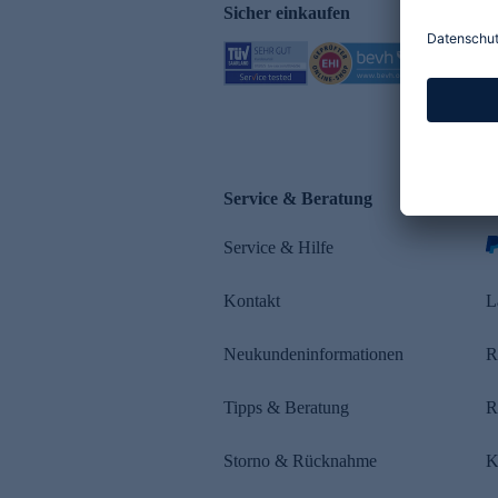
Sicher einkaufen
Service & Beratung
Z
Service & Hilfe
s
Kontakt
L
Neukundeninformationen
R
Tipps & Beratung
R
Storno & Rücknahme
K