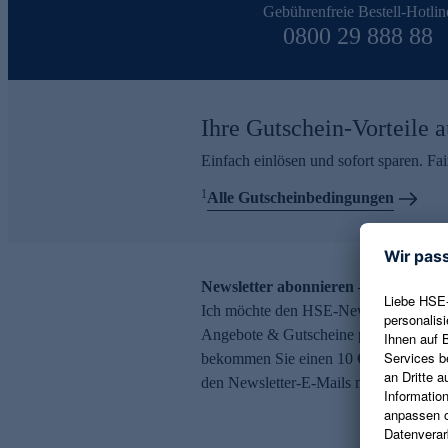
Gebührenfreie Bestell-Hotlin
0800 29 888 88
Ihre Gutschein-Vorteile a
Einfach einlösen und sofort sparen. F
1
Alle Gutscheinbedingungen
Newsletter abonnieren – 10 € Gutsch
Ich möchte den HSE-Newsletter abonni
Angebote & Gutscheine per E-Mail erh
bekommen Sie einen 10 € Gutschein. Ei
den Newsletter-E-Mails möglich.