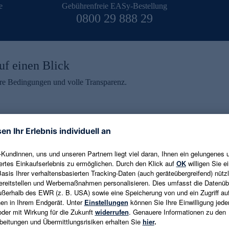
e
Gebührenfreie EASy-Bestellung
0800 29 888 29
uf einen Blick
aire Bedingungen und volle Transparenz.
ein erhalten
eren und aktuelle Trends,
E-Mail-Adresse eingeben
alten. Als Dankeschön
ne Abmeldung ist jederzeit in
Es gelten die
Datenschutzrichtlinien
un