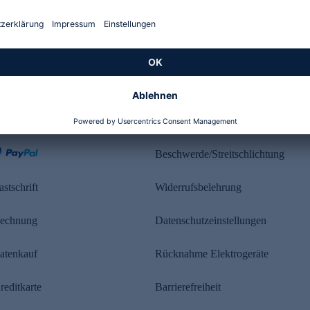
Kundenbewertung
ahlung
Rechtliches
Beschwerde/Streitschlichtung
astschrift
Widerrufsbelehrung
echnung
Datenschutzeinstellungen
atenkauf
Rücknahme Elektrogeräte
reditkarte
Barrierefreiheit