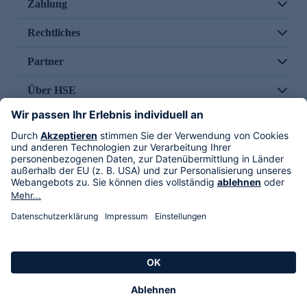
Zahlung
Rechtliches
Partner
Über HSE
Im TV
HSE International
Versand durch
Folge uns
AGB
Datenschutz
Impressum
Alle Rechte vorbehalten. Alle Preise inkl. gesetzlicher MwSt., zzgl. Versandkosten.