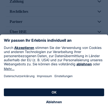
Zahlung
Rechtliches
Partner
Über HSE
Im TV
HSE International
Versand durch
Folge uns
AGB
Datenschutz
Impressum
Alle Rechte vorbehalten. Alle Preise inkl. gesetzlicher MwSt., zzgl. Versandkosten.