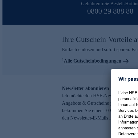
Gebührenfreie Bestell-Hotlin
0800 29 888 88
Ihre Gutschein-Vorteile a
Einfach einlösen und sofort sparen. F
1
Alle Gutscheinbedingungen
Newsletter abonnieren – 10 € Gutsch
Ich möchte den HSE-Newsletter abonni
Angebote & Gutscheine per E-Mail erh
bekommen Sie einen 10 € Gutschein. Ei
den Newsletter-E-Mails möglich.