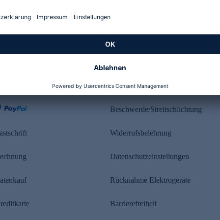
Kundenbewertung
ahlung
Rechtliches
Beschwerde/Streitschlichtung
astschrift
Widerrufsbelehrung
echnung
Datenschutzeinstellungen
atenkauf
Rücknahme Elektrogeräte
reditkarte
Barrierefreiheit