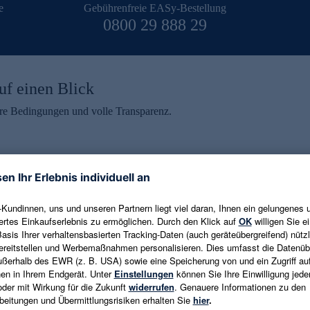
e
Gebührenfreie EASy-Bestellung
0800 29 888 29
uf einen Blick
aire Bedingungen und volle Transparenz.
ein erhalten
eren und aktuelle Trends,
E-Mail-Adresse eingeben
alten. Als Dankeschön
ne Abmeldung ist jederzeit in
Es gelten die
Datenschutzrichtlinien
un