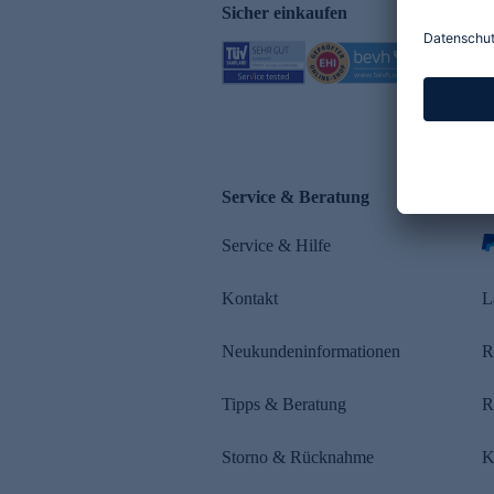
Sicher einkaufen
Service & Beratung
Z
Service & Hilfe
s
Kontakt
L
Neukundeninformationen
R
Tipps & Beratung
R
Storno & Rücknahme
K