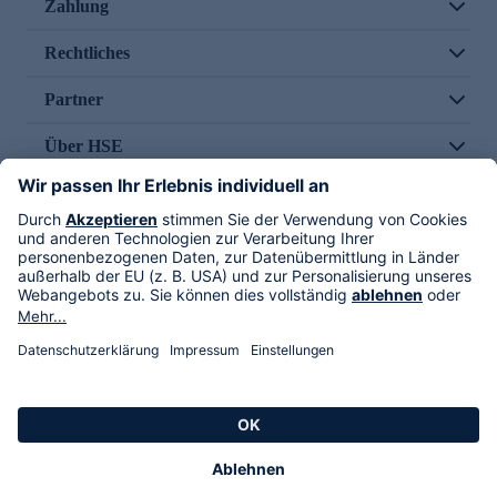
Zahlung
Rechtliches
Partner
Über HSE
Im TV
HSE International
Versand durch
Folge uns
AGB
Datenschutz
Impressum
Alle Rechte vorbehalten. Alle Preise inkl. gesetzlicher MwSt., zzgl. Versandkosten.