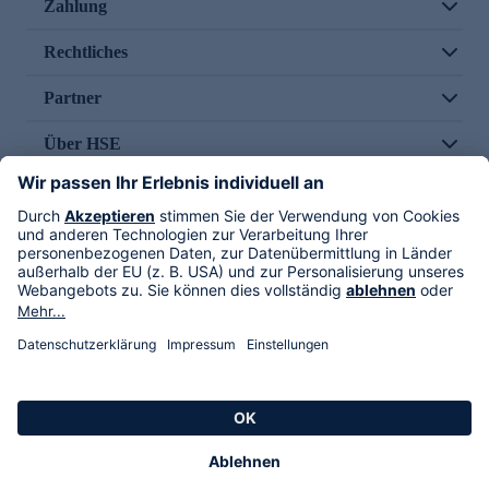
Zahlung
Rechtliches
Partner
Über HSE
Im TV
HSE International
Versand durch
Folge uns
AGB
Datenschutz
Impressum
Alle Rechte vorbehalten. Alle Preise inkl. gesetzlicher MwSt., zzgl. Versandkosten.