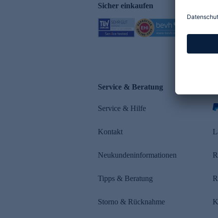
Sicher einkaufen
Service & Beratung
Z
Service & Hilfe
Kontakt
L
Neukundeninformationen
R
Tipps & Beratung
R
Storno & Rücknahme
K