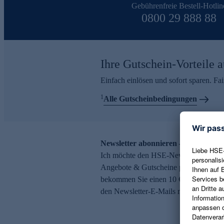
Gebührenfreie Bestell-Hotlin
0800 29 888 88
Ihre Gutschein-Vorteile a
Einfach einlösen und sofort sparen. F
1
Alle Gutscheinbedingungen
Newsletter abonnieren – 10 € Gutsch
Ich möchte den HSE-Newsletter abonni
Angebote & Gutscheine per E-Mail erh
bekommen Sie einen 10 € Gutschein. Ei
den Newsletter-E-Mails möglich.