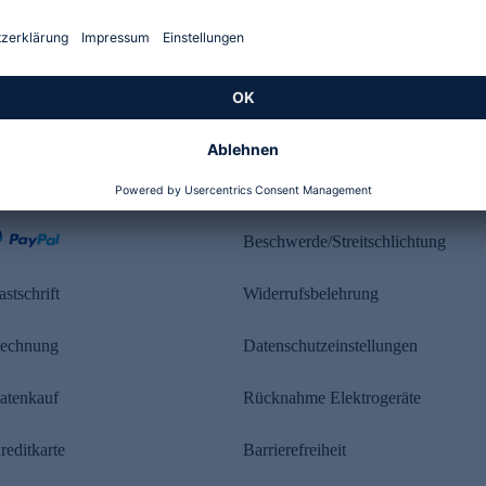
Kundenbewertung
ahlung
Rechtliches
Beschwerde/Streitschlichtung
astschrift
Widerrufsbelehrung
echnung
Datenschutzeinstellungen
atenkauf
Rücknahme Elektrogeräte
reditkarte
Barrierefreiheit