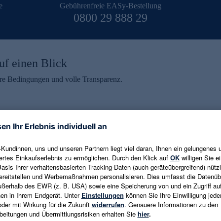
e
Gebührenfreie EASy-Bestellung
0800 29 888 29
uf einen Blick
aire Bedingungen und volle Transparenz.
ein erhalten
eren und aktuelle Trends,
E-Mail-Adresse eingeben
alten. Als Dankeschön
ne Abmeldung ist jederzeit in
Es gelten die
Datenschutzrichtlinien
un