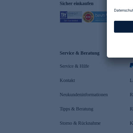
Sicher einkaufen
Service & Beratung
Z
Service & Hilfe
Kontakt
L
Neukundeninformationen
R
Tipps & Beratung
R
Storno & Rücknahme
K