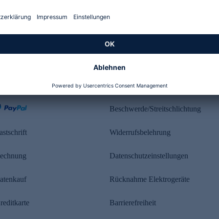
Kundenbewertung
ahlung
Rechtliches
Beschwerde/Streitschlichtung
astschrift
Widerrufsbelehrung
echnung
Datenschutzeinstellungen
atenkauf
Rücknahme Elektrogeräte
reditkarte
Barrierefreiheit