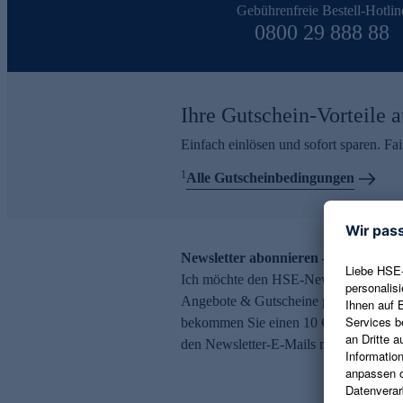
Gebührenfreie Bestell-Hotlin
0800 29 888 88
Ihre Gutschein-Vorteile a
Einfach einlösen und sofort sparen. F
1
Alle Gutscheinbedingungen
Newsletter abonnieren – 10 € Gutsch
Ich möchte den HSE-Newsletter abonni
Angebote & Gutscheine per E-Mail erh
bekommen Sie einen 10 € Gutschein. Ei
den Newsletter-E-Mails möglich.