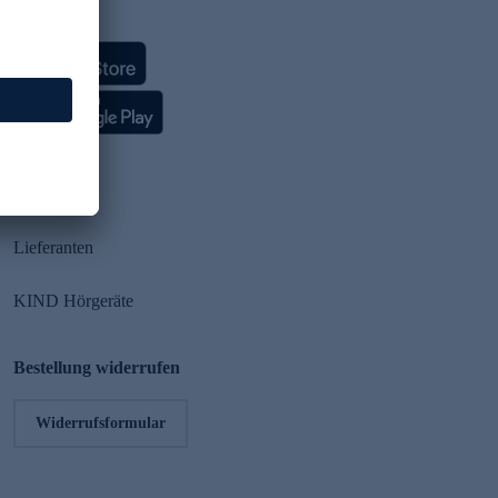
HSE App
Partner
Lieferanten
KIND Hörgeräte
Bestellung widerrufen
Widerrufsformular