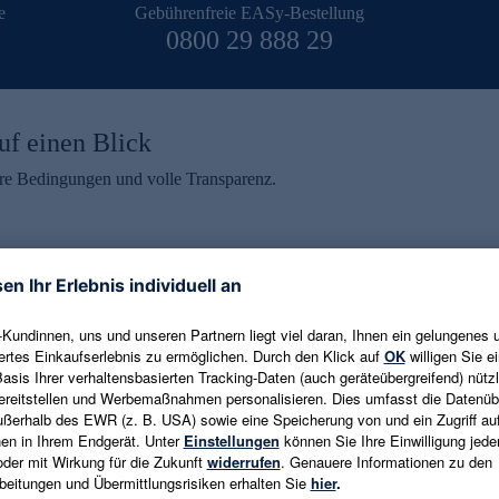
e
Gebührenfreie EASy-Bestellung
0800 29 888 29
uf einen Blick
aire Bedingungen und volle Transparenz.
ein erhalten
eren und aktuelle Trends,
E-Mail-Adresse eingeben
alten. Als Dankeschön
ne Abmeldung ist jederzeit in
Es gelten die
Datenschutzrichtlinien
un