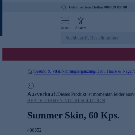
Gebührenfreie Hotline 0800 29 888 88
Menü
Ansicht
Gesund & Vital
Nahrungsergänzung
Haut, Haare & Nägel
/
/
/
/
Ausverkauft
Dieses Produkt ist momentan leider ausve
BEATE JOHNEN NUTRI SOLUTION
Summer Skin, 60 Kps.
480652