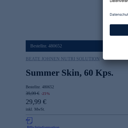
Bestellnr. 480652
BEATE JOHNEN NUTRI SOLUTION
Summer Skin, 60 Kps.
Bestellnr.
480652
39,99 €
-25%
29,99 €
inkl. MwSt.
Pflichtinformation