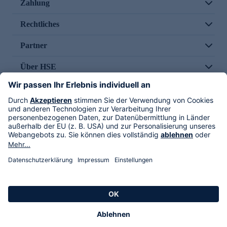
Zahlung
Rechtliches
Partner
Über HSE
Im TV
HSE International
Versand durch
Folge uns
AGB
Datenschutz
Impressum
Alle Rechte vorbehalten. Alle Preise inkl. gesetzlicher MwSt., zzgl. Versandkosten.