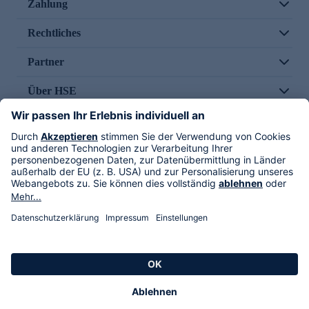
Zahlung
Rechtliches
Partner
Über HSE
Im TV
HSE International
Versand durch
Folge uns
AGB
Datenschutz
Impressum
Alle Rechte vorbehalten. Alle Preise inkl. gesetzlicher MwSt., zzgl. Versandkosten.