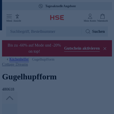
Tagesaktuelle Angebote
Menü
Ansicht
Mein Konto
Warenkorb
Suchen
Bis zu -60% auf Mode und -20%
Gutschein aktivieren
on top!
Küchenhelfer
Gugelhupfform
Cottage Dreams
Gugelhupfform
480618