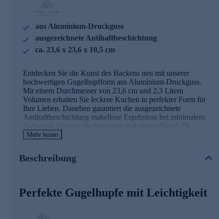
aus Aluminium-Druckguss
ausgezeichnete Antihaftbeschichtung
ca. 23,6 x 23,6 x 10,5 cm
Entdecken Sie die Kunst des Backens neu mit unserer
hochwertigen Gugelhupfform aus Aluminium-Druckguss.
Mit einem Durchmesser von 23,6 cm und 2,3 Litern
Volumen erhalten Sie leckere Kuchen in perfekter Form für
Ihre Lieben. Daneben garantiert die ausgezeichnete
Antihaftbeschichtung makellose Ergebnisse bei minimalem
Aufwand. Einfach die Innenseite mit einem Hauch Öl,
Butter oder Margarine einfetten – und Ihre Gugelhupfe
Mehr lesen
gleiten mühelos heraus. Die klassische Form des Kuchens ist
ein Blickfang auf jeder festlich gedeckten Tafel. Kreieren Sie
Beschreibung
saftige, perfekt geformte Kuchen für jeden Anlass. Holen Sie
sich jetzt die Form, die Ihre Backleidenschaft auf ein neues
Level hebt.
Perfekte Gugelhupfe mit Leichtigkeit
Gleich heute noch online bestellen und in wenigen Tagen
mit dem Backvergnügen loslegen.