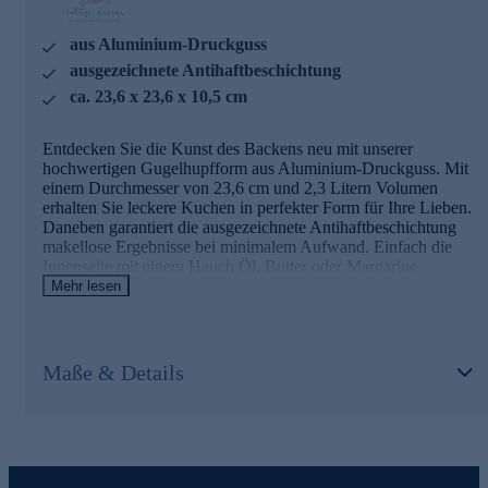
aus Aluminium-Druckguss
ausgezeichnete Antihaftbeschichtung
ca. 23,6 x 23,6 x 10,5 cm
Entdecken Sie die Kunst des Backens neu mit unserer
hochwertigen Gugelhupfform aus Aluminium-Druckguss. Mit
einem Durchmesser von 23,6 cm und 2,3 Litern Volumen
erhalten Sie leckere Kuchen in perfekter Form für Ihre Lieben.
Daneben garantiert die ausgezeichnete Antihaftbeschichtung
makellose Ergebnisse bei minimalem Aufwand. Einfach die
Innenseite mit einem Hauch Öl, Butter oder Margarine
einfetten – und Ihre Gugelhupfe gleiten mühelos heraus. Die
Mehr lesen
klassische Form des Kuchens ist ein Blickfang auf jeder
festlich gedeckten Tafel. Kreieren Sie saftige, perfekt geformte
Kuchen für jeden Anlass. Holen Sie sich jetzt die Form, die
Ihre Backleidenschaft auf ein neues Level hebt.
Maße & Details
Gleich heute noch online bestellen und in wenigen Tagen
mit dem Backvergnügen loslegen.