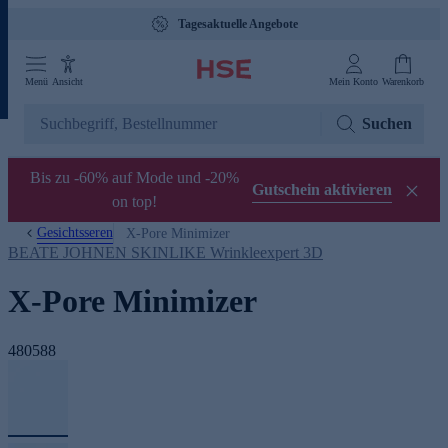
Tagesaktuelle Angebote
Menü
Ansicht
Mein Konto
Warenkorb
Suchen
Bis zu -60% auf Mode und -20%
Gutschein aktivieren
on top!
Gesichtsseren
X-Pore Minimizer
BEATE JOHNEN SKINLIKE Wrinkleexpert 3D
X-Pore Minimizer
480588