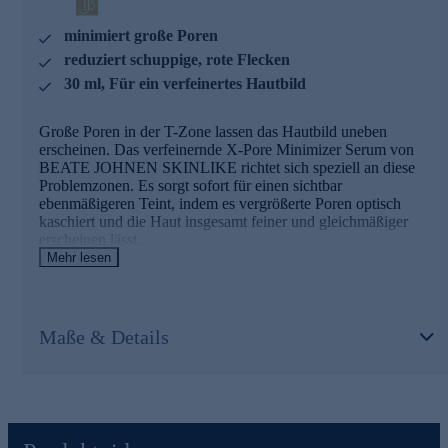
Verringert das Porenvolumen
minimiert große Poren
Stärkt die Struktur der Porenwände
reduziert schuppige, rote Flecken
Fördert ein samtig-glattes Hautbild
30 ml, Für ein verfeinertes Hautbild
Verbessert die Hautdichte
Glättet die Haut sichtbar
Stärkt gezielt die Epidermis
Große Poren in der T-Zone lassen das Hautbild uneben
erscheinen. Das verfeinernde X-Pore Minimizer Serum von
LIFTONIN®-XPRESS
BEATE JOHNEN SKINLIKE richtet sich speziell an diese
Problemzonen. Es sorgt sofort für einen sichtbar
Ein leistungsstarker Anti-Aging-Wirkstoff.
ebenmäßigeren Teint, indem es vergrößerte Poren optisch
kaschiert und die Haut insgesamt feiner und gleichmäßiger
Strafft intensiv mit sofortiger Wirkung
erscheinen lässt.
Glättet für mehrere Stunden
Mehr lesen
Schafft ein ebenmäßigeres Hautbild
Bei regelmäßiger Anwendung verfeinern innovative
Wirkstoffe, die Porengröße langfristig und beugen eine weitere
MATRIXYL® Morphomics™
Vergrößerung vor. Das Ergebnis: Ein extra seidiges, weiches
Hautgefühl und ein frischer Teint.
Beeinflusst die dermale Struktur, indem es die Verbindungen
Maße & Details
zwischen Fibroblasten, Zellkern und extrazellulärer Matrix
wiederherstellt.
Die Wirkstoffe und Ihre Beauty-Benefits
Sichern Sie sich das hautverfeinernde Gesichtswasser
PoreTectTM
jetzt online.
Innovativer Wirkstoff für mehr Festigkeit, Leuchtkraft und