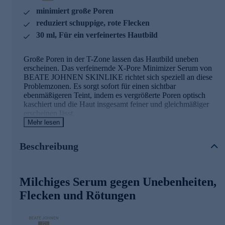
minimiert große Poren
reduziert schuppige, rote Flecken
30 ml, Für ein verfeinertes Hautbild
Große Poren in der T-Zone lassen das Hautbild uneben
erscheinen. Das verfeinernde X-Pore Minimizer Serum von
BEATE JOHNEN SKINLIKE richtet sich speziell an diese
Problemzonen. Es sorgt sofort für einen sichtbar
ebenmäßigeren Teint, indem es vergrößerte Poren optisch
kaschiert und die Haut insgesamt feiner und gleichmäßiger
erscheinen lässt.
Mehr lesen
Bei regelmäßiger Anwendung verfeinern innovative
Wirkstoffe, die Porengröße langfristig und beugen eine
Beschreibung
weitere Vergrößerung vor. Das Ergebnis: Ein extra seidiges,
weiches Hautgefühl und ein frischer Teint.
Die Wirkstoffe und Ihre Beauty-Benefits
Milchiges Serum gegen Unebenheiten,
Flecken und Rötungen
PoreTectTM
Innovativer Wirkstoff für mehr Festigkeit, Leuchtkraft und
Dichte der Haut.