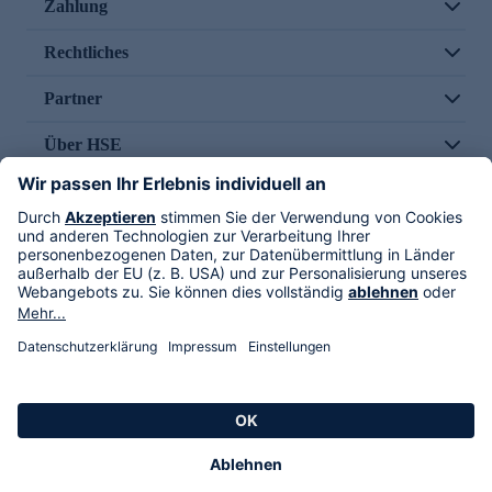
Zahlung
Rechtliches
Partner
Über HSE
Im TV
HSE International
Versand durch
Folge uns
AGB
Datenschutz
Impressum
Alle Rechte vorbehalten. Alle Preise inkl. gesetzlicher MwSt., zzgl. Versandkosten.