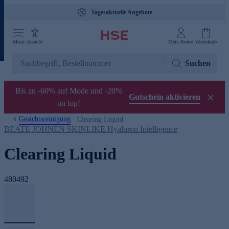
Tagesaktuelle Angebote
Menü
Ansicht
Mein Konto
Warenkorb
Suchen
Bis zu -60% auf Mode und -20%
Gutschein aktivieren
on top!
Gesichtsreinigung
Clearing Liquid
BEATE JOHNEN SKINLIKE Hyaluron Intelligence
Clearing Liquid
480492