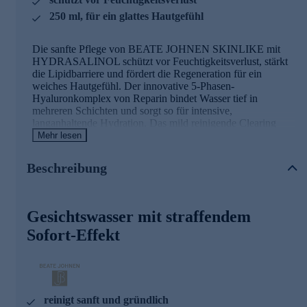
250 ml, für ein glattes Hautgefühl
Die sanfte Pflege von BEATE JOHNEN SKINLIKE mit
HYDRASALINOL schützt vor Feuchtigkeitsverlust, stärkt
die Lipidbarriere und fördert die Regeneration für ein
weiches Hautgefühl. Der innovative 5-Phasen-
Hyaluronkomplex von Reparin bindet Wasser tief in
mehreren Schichten und sorgt so für intensive,
langanhaltende Hydration. Das mild reinigende Clearing
Liquid entfernt sanft Schüppchen und Ablagerungen,
Mehr lesen
beruhigt und erhält die Feuchtigkeit. Für ein porentief reines,
beruhigtes und geschmeidiges Ergebnis – ideal für die
Beschreibung
tägliche Anwendung.
Hydrasalinol
Gesichtswasser mit straffendem
Reduziert transepidermalen Feuchtigkeits- und
Sofort-Effekt
Ureaverlust
Stärkt die dermoepidermale Verbindungszone und
Lipidbarriere
Verleiht weiche, glatte Textur und mindert Trockenheit
reinigt sanft und gründlich
Reparin 5-Phasen-Hyaluronkomplex