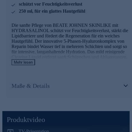
schützt vor Feuchtigkeitsverlust
Spendet tiefenwirksam und langanhaltend Feuchtigkeit
250 ml, für ein glattes Hautgefühl
Dringt dank unterschiedlicher Molekülgrößen in mehrere
Schichten ein
Die sanfte Pflege von BEATE JOHNEN SKINLIKE mit
Gibt Hyaluronsäure zeitverzögert ab für nachhaltige
HYDRASALINOL schützt vor Feuchtigkeitsverlust, stärkt die
Wirkung
Lipidbarriere und fördert die Regeneration für ein weiches
Bildet einen schützenden Film und schützt vor
Hautgefühl. Der innovative 5-Phasen-Hyaluronkomplex von
oxidativem Stress
Reparin bindet Wasser tief in mehreren Schichten und sorgt so
für intensive, langanhaltende Hydration. Das mild reinigende
Jetzt bequem online bestellen.
Clearing Liquid entfernt sanft Schüppchen und Ablagerungen,
beruhigt und erhält die Feuchtigkeit. Für ein porentief reines,
Mehr lesen
beruhigtes und geschmeidiges Ergebnis – ideal für die tägliche
Anwendung.
Maße & Details
Hydrasalinol
Reduziert transepidermalen Feuchtigkeits- und Ureaverlust
Stärkt die dermoepidermale Verbindungszone und
Lipidbarriere
Verleiht weiche, glatte Textur und mindert Trockenheit
Produktvideo
Reparin 5-Phasen-Hyaluronkomplex
TV-Präsentation