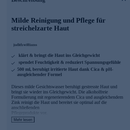
Cica
• Bildet regenerierendes Schutzschild
• Wirkt entzündungshemmend
Milde Reinigung und Pflege für
• Kräftigt die Lipidbarriere
streichelzarte Haut
• Bringt irritierte Haut ins Gleichgewicht
Zink
• Sanfte & effektive Reinigung
• Reguliert Sebumproduktion
klärt & bringt die Haut ins Gleichgewicht
• Soft für ein ebenmäßiges, verfeinertes Hautbild
spendet Feuchtigkeit & reduziert Spannungsgefühle
• Beruhigt Irritationen & regeneriert trockene, gereizte Haut
500 ml, beruhigt irritierte Haut dank Cica & pH-
Pflanzliches Glycerin
ausgleichender Formel
• Spendet intensive, langanhaltende Feuchtigkeit
Dieses milde Gesichtswasser beruhigt gestresste Haut und
• Beruhigt und reduziert Spannungsgefühle
bringt sie wieder ins Gleichgewicht. Die alkoholfreie
• Stärkt die Hautbarriere & verbessert die Elastizität
Formulierung mit regenerierendem Cica und ausgleichendem
• Glättet die Haut und verleiht sofortige Geschmeidigkeit
Zink reinigt die Haut und bereitet sie optimal auf die
anschließenden
7 Pflanzen - Wunderwelt der Natur
Pflegeprodukte vor.
(Altbewährte Pflanzenhelden: Guarana, Lotus, Maca,
Ginseng; Neue Pflanzenhighlights: Gänseblümchen,
Mehr lesen
Orchideenstammzelle, Hibiskus)
Wertvolle Inhaltsstoffe zur Pflege Ihrer Haut