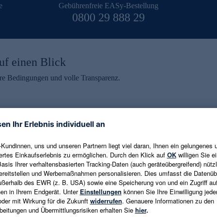
e
Gebührenfreie EASy-Bestellung
0800 29 888 29
uf einen Blick
aire Bedingungen und volle Transparenz.
ein erhalten
eren und aktuelle Trends,
E-Mail-Adresse eingeben
alten. Als Dankeschön
ne Abmeldung ist jederzeit in
Es gelten die
Datenschutzrichtlinien
un