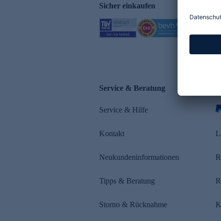
Sicher einkaufen
Service & Beratung
Z
Service & Hilfe
s
Kontakt
L
Neukundeninformationen
R
Tipps & Beratung
R
Storno & Rücknahme
K