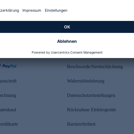
Kundenbewertung
ahlung
Rechtliches
Beschwerde/Streitschlichtung
astschrift
Widerrufsbelehrung
echnung
Datenschutzeinstellungen
atenkauf
Rücknahme Elektrogeräte
reditkarte
Barrierefreiheit