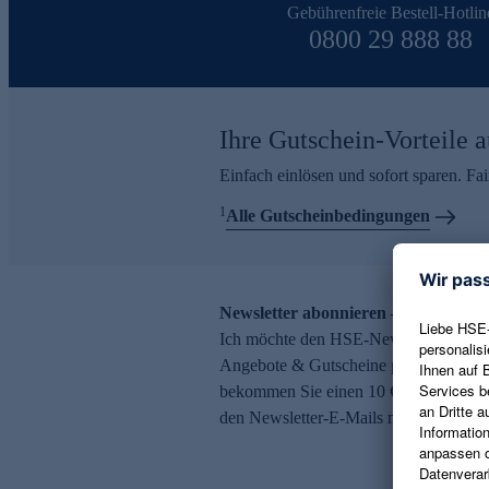
Gebührenfreie Bestell-Hotlin
0800 29 888 88
Ihre Gutschein-Vorteile a
Einfach einlösen und sofort sparen. F
1
Alle Gutscheinbedingungen
Newsletter abonnieren – 10 € Gutsch
Ich möchte den HSE-Newsletter abonni
Angebote & Gutscheine per E-Mail erh
bekommen Sie einen 10 € Gutschein. Ei
den Newsletter-E-Mails möglich.