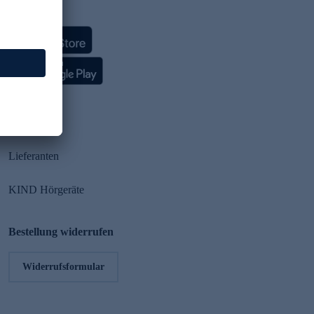
HSE App
Partner
Lieferanten
KIND Hörgeräte
Bestellung widerrufen
Widerrufsformular