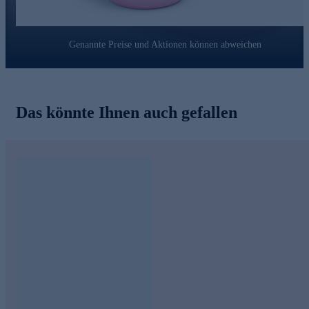
Mönchspfeffer:
Hilft, die Hautdichte, Hautelastizität und Spannkraft der
Haut wiederherzustellen
Genannte Preise und Aktionen können abweichen
Kann Falten und feine Linien mildern
Fördert die natürliche Hautvitalität
Unterstützt die Zellerneuerung
Polyglutaminsäure:
Das könnte Ihnen auch gefallen
Hilft langfristig Feuchtigkeit zu speichern
Kann feine Linien glätten und aufpolsternd wirken
Wirkt dem transepidermalen Wasserverlust entgegen
Wirkt beruhigend
Omega-6-Lipid:
Hilft die Hautbarriere zu stärken
Kann Feuchtigkeit spenden
Fördert die Regeneration der Haut
Straffe Haut über Nacht! Jetzt bequem online bestellen.