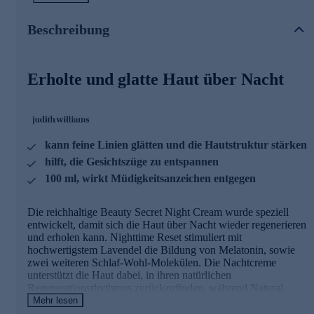
Youth Proteins die Produktion von Kollagen und Fibrillin
anregen. Der neue Youth Lab-Komplex unterstützt die
Beschreibung
Hautregeneration, fördert die Elastizität und Spannkraft und
hilft, ihre Struktur von innen heraus zu festigen.
Die Hauptinhaltsstoffe der Nachtcreme
Erholte und glatte Haut über Nacht
Nighttime Reset: Hochwertigster Lavendel von dem
weltbekannten Valensole Plateau, im Herzen der
Provence
kann feine Linien glätten und die Hautstruktur stärken
Fördert die Hauterneuerung und -regeneration über
Nacht
hilft, die Gesichtszüge zu entspannen
Wirkt entspannend auf die Gesichtszüge
100 ml, wirkt Müdigkeitsanzeichen entgegen
Kann feine Linien glätten und helfen die Hautstruktur zu
stärken
Fördert die Hautvitalität und wirkt Müdigkeitsanzeichen
Die reichhaltige Beauty Secret Night Cream wurde speziell
entgegen
entwickelt, damit sich die Haut über Nacht wieder regenerieren
und erholen kann. Nighttime Reset stimuliert mit
Natural Youth Proteins:
hochwertigstem Lavendel die Bildung von Melatonin, sowie
zwei weiteren Schlaf-Wohl-Molekülen. Die Nachtcreme
Fördert definierte und gestraffte Gesichtskonturen
unterstützt die Haut dabei, in ihren natürlichen
Kann feine Linien und Fältchen mildern
Regenerationsrhythmus zurückzufinden, während Natural
Wirkt glättend und festigend
Youth Proteins die Produktion von Kollagen und Fibrillin
Mehr lesen
anregen. Der neue Youth Lab-Komplex unterstützt die