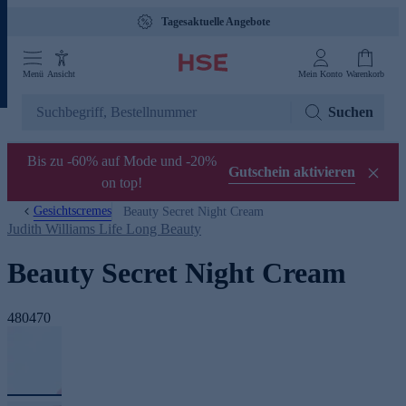
Tagesaktuelle Angebote
Menü
Ansicht
Mein Konto
Warenkorb
Suchen
Bis zu -60% auf Mode und -20%
Gutschein aktivieren
on top!
Gesichtscremes
Beauty Secret Night Cream
Judith Williams Life Long Beauty
Beauty Secret Night Cream
480470