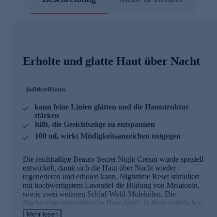
Erholte und glatte Haut über Nacht
kann feine Linien glätten und die Hautstruktur
stärken
hilft, die Gesichtszüge zu entspannen
100 ml, wirkt Müdigkeitsanzeichen entgegen
Die reichhaltige Beauty Secret Night Cream wurde speziell
entwickelt, damit sich die Haut über Nacht wieder
regenerieren und erholen kann. Nighttime Reset stimuliert
mit hochwertigstem Lavendel die Bildung von Melatonin,
sowie zwei weiteren Schlaf-Wohl-Molekülen. Die
Nachtcreme unterstützt die Haut dabei, in ihren natürlichen
Regenerationsrhythmus zurückzufinden, während Natural
Mehr lesen