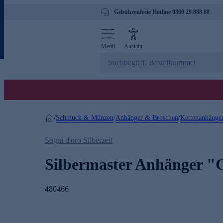
Gebührenfreie Hotline 0800 29 888 88
Menü
Ansicht
Schmuck & Münzen
Anhänger & Broschen
Kettenanhänge
/
/
/
Sogni d'oro Silberzeit
Silbermaster Anhänger "
480466