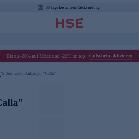
30 Tage kostenfreie Rücksendung
Gutschein aktivieren
Bis zu -60% auf Mode und -20% on top!
r
/
Silbermaster Anhänger "Calla"
Calla"