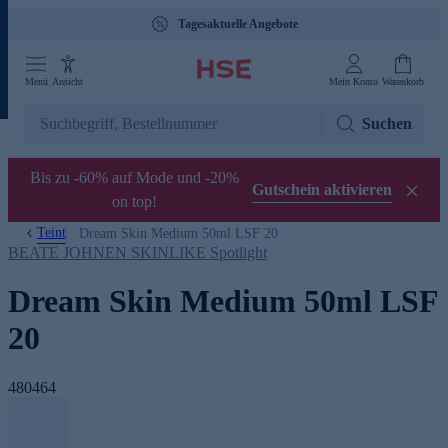
Tagesaktuelle Angebote
Menü
Ansicht
Mein Konto
Warenkorb
Suchen
Bis zu -60% auf Mode und -20%
Gutschein aktivieren
on top!
Teint
Dream Skin Medium 50ml LSF 20
BEATE JOHNEN SKINLIKE Spotlight
Dream Skin Medium 50ml LSF
20
480464