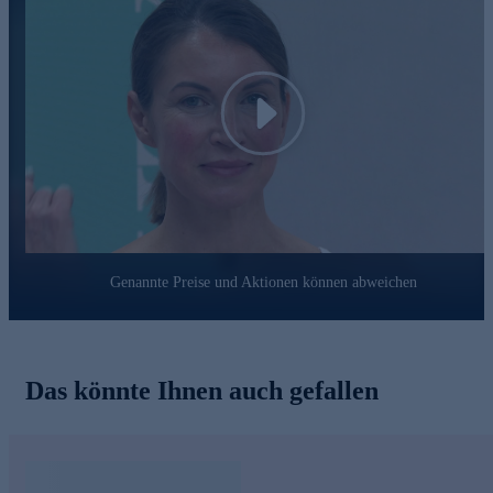
Effekt
Hochmolekulare Hyaluronsäure
• Spendet intensiv Feuchtigkeit
• Lässt feine Linien geglättet und die Haut sichtbar straffer
erscheinen
Play
Antioxidative & beruhigende Wirkstoffe
• Schützen vor freien Radikalen
• Unterstützen Regeneration und Hautberuhigung im Alltag
Lichtschutzfaktor 20 (LSF 20)
• Bietet täglichen Schutz vor UVA- und UVB-Strahlen
• Kein Weißeleffekt – ideal unter Make-up oder pur getragen
Genannte Preise und Aktionen können abweichen
Schenken Sie Ihrer Haut neuen Glow – jetzt bequem
bestellen.
Das könnte Ihnen auch gefallen