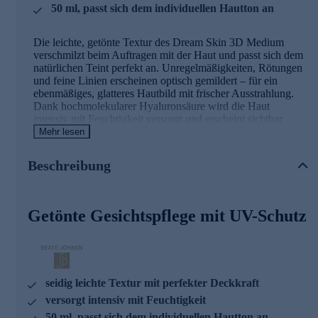
50 ml, passt sich dem individuellen Hautton an
Die leichte, getönte Textur des Dream Skin 3D Medium
verschmilzt beim Auftragen mit der Haut und passt sich dem
natürlichen Teint perfekt an. Unregelmäßigkeiten, Rötungen
und feine Linien erscheinen optisch gemildert – für ein
ebenmäßiges, glatteres Hautbild mit frischer Ausstrahlung.
Dank hochmolekularer Hyaluronsäure wird die Haut
intensiv mit Feuchtigkeit versorgt und erscheint sichtbar
geglättet. Gleichzeitig schützt der Lichtschutzfaktor 20
Mehr lesen
zuverlässig vor UVA- und UVB-Strahlen.
Beschreibung
Die seidige Formel mattiert sanft, ohne die Haut
auszutrocknen, und sorgt für ein angenehm leichtes
Hautgefühl mit natürlichem Glow. Perfekt als tägliche
Alternative zu Make-up – für strahlende Haut in nur einem
Getönte Gesichtspflege mit UV-Schutz
Schritt.
Wirkstoffe & Effekte auf einen Blick
seidig leichte Textur mit perfekter Deckkraft
versorgt intensiv mit Feuchtigkeit
Getönte Mikro-Perlen
• Passen sich dem individuellen Hautton an
50 ml, passt sich dem individuellen Hautton an