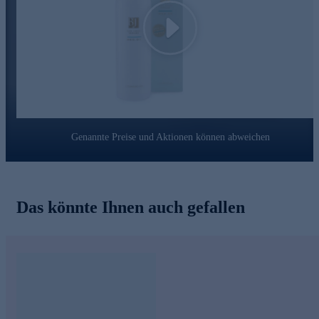
Bausteinen und verbessert ihre Fähigkeit, Feuchtigkeit
langfristig zu speichern.
Hamamelis
hilft, die Haut zu Beruhigen und verfeinert das
Play
Hautbild.
Lysin
unterstützt die Haut bei der Regeneration
Urea
steigert den Feuchtigkeitsgehalt und glättet raue
Hautstellen.
Online bestellen und täglich auf der Haut genießen.
Genannte Preise und Aktionen können abweichen
Das könnte Ihnen auch gefallen