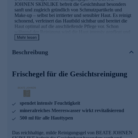
JOHNEN SKINLIKE befreit die Gesichtshaut besonders
sanft und zugleich gründlich von Schmutzpartikeln und
Make-up – selbst bei irritierter und sensibler Haut. Es reinigt
schonend, verfeinert das Hautbild sichtbar und bereitet die
Haut optimal auf die anschließende Pflege vor. Schon
während der Reinigung wird die Haut intensiv gepflegt und
ihr Regenerationsprozess aktiviert.
Mehr lesen
Linienwirkstoff Detoxophane
Beschreibung
Der Linienwirkstoff Detoxophane, der die Basis aller
Produkte aus der MED.OX Linie bildet, wird aus dem
Frischegel für die Gesichtsreinigung
Extrakt der Schweizer Gartenkressesprossen gewonnen. Er
schützt die Haut vor Umweltschadstoffen, erhöht die
hauteigenen Abwehrkräfte und reduziert sichtbare
Anzeichen von Hautalterung.
Die Hauptinhaltsstoffe und ihre Wirkung
spendet intensiv Feuchtigkeit
mineralreiches Meereswasser wirkt revitalisierend
Allantoin
unterstützt die Zellerneuerung und sorgt für
500 ml für alle Hauttypen
ein glattes, geschmeidiges Hautgefühl.
Aloe Vera
spendet intensiv Feuchtigkeit und wirkt
angenehm kühlend.
Das reichhaltige, milde Reinigungsgel von BEATE JOHNEN
Aminosäuren-Komplex
versorgt die Haut mit