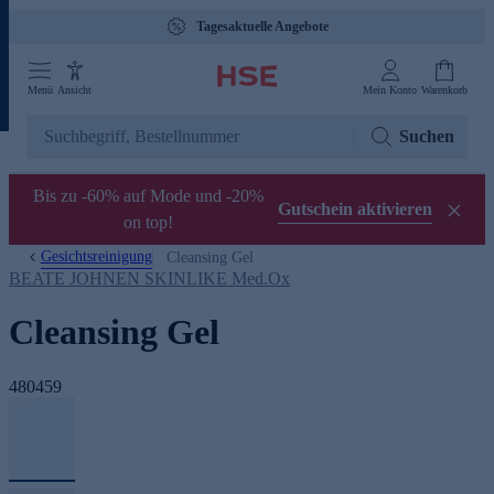
Tagesaktuelle Angebote
Menü
Ansicht
Mein Konto
Warenkorb
Suchen
Bis zu -60% auf Mode und -20%
Gutschein aktivieren
on top!
Gesichtsreinigung
Cleansing Gel
BEATE JOHNEN SKINLIKE Med.Ox
Cleansing Gel
480459