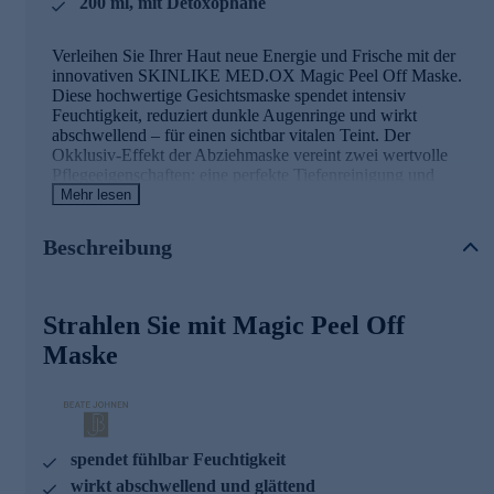
200 ml, mit Detoxophane
Verleihen Sie Ihrer Haut neue Energie und Frische mit der
innovativen SKINLIKE MED.OX Magic Peel Off Maske.
Diese hochwertige Gesichtsmaske spendet intensiv
Feuchtigkeit, reduziert dunkle Augenringe und wirkt
abschwellend – für einen sichtbar vitalen Teint. Der
Okklusiv-Effekt der Abziehmaske vereint zwei wertvolle
Pflegeeigenschaften: eine perfekte Tiefenreinigung und
einen sichtbar straffenden Effekt.
Mehr lesen
Fruchtextrakte aus Ananas, Papaya und Kiwi entfernen sanft
Beschreibung
Unreinheiten, während Vitamine E, C und Allantoin Ihre
Haut pflegen und regenerieren. Die innovative
Abziehtechnologie entfernt abgestorbene Hautschüppchen,
Staub und Ablagerungen wie ein Film – für ein
Strahlen Sie mit Magic Peel Off
ebenmäßigeres, glatteres Hautbild und straffer wirkende
Maske
Gesichtskonturen. Gönnen Sie Ihrer Haut diese luxuriöse
Pflege und genießen Sie ein pralles, strahlendes Hautgefühl.
Die Hauptwirkstoffe in der Übersicht
spendet fühlbar Feuchtigkeit
Detoxophane
(aus Schweizer
Gartenkressesprossen): Schützt vor
wirkt abschwellend und glättend