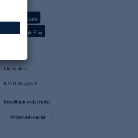
HSE App
Partner
Lieferanten
KIND Hörgeräte
Bestellung widerrufen
Widerrufsformular