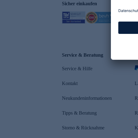
Sicher einkaufen
Service & Beratung
Z
Service & Hilfe
Kontakt
L
Neukundeninformationen
R
Tipps & Beratung
R
Storno & Rücknahme
K