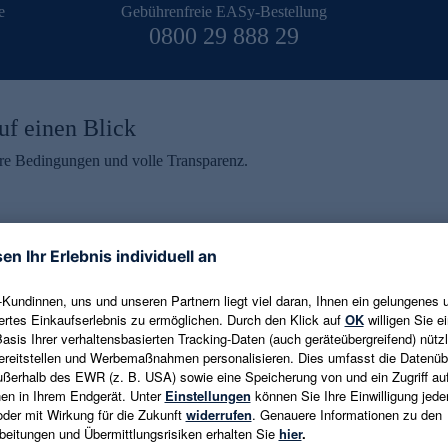
e
Gebührenfreie EASy-Bestellung
0800 29 888 29
uf einen Blick
aire Bedingungen und volle Transparenz.
ein erhalten
eren und aktuelle Trends,
E-Mail-Adresse eingeben
alten. Als Dankeschön
ne Abmeldung ist jederzeit in
Es gelten die
Datenschutzrichtlinien
un