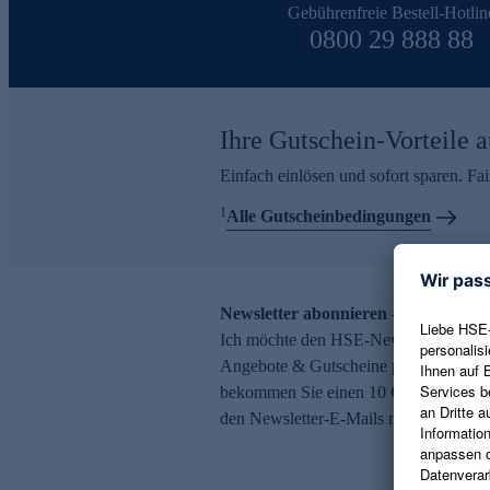
Gebührenfreie Bestell-Hotlin
0800 29 888 88
Ihre Gutschein-Vorteile a
Einfach einlösen und sofort sparen. F
1
Alle Gutscheinbedingungen
Newsletter abonnieren – 10 € Gutsch
Ich möchte den HSE-Newsletter abonni
Angebote & Gutscheine per E-Mail erh
bekommen Sie einen 10 € Gutschein. Ei
den Newsletter-E-Mails möglich.