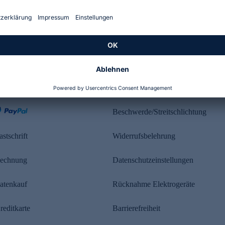
Kundenbewertung
ahlung
Rechtliches
Beschwerde/Streitschlichtung
astschrift
Widerrufsbelehrung
echnung
Datenschutzeinstellungen
atenkauf
Rücknahme Elektrogeräte
reditkarte
Barrierefreiheit