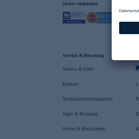
Sicher einkaufen
Service & Beratung
Z
Service & Hilfe
s
Kontakt
L
Neukundeninformationen
R
Tipps & Beratung
R
Storno & Rücknahme
K