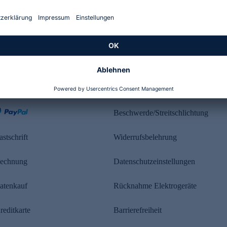
Kundenbewertung
ahlung
Rechtliches
Beschwerde/Streitschlichtung
astschrift
Widerrufsbelehrung
echnung
Datenschutzeinstellungen
atenkauf
Rücknahme Elektrogeräte
reditkarte
Barrierefreiheit