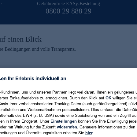
e
Gebührenfreie EASy-Bestellung
0800 29 888 29
uf einen Blick
aire Bedingungen und volle Transparenz.
ein erhalten
eren und aktuelle Trends,
E-Mail-Adresse eingeben
alten. Als Dankeschön
ne Abmeldung ist jederzeit in
Es gelten die
Datenschutzrichtlinien
un