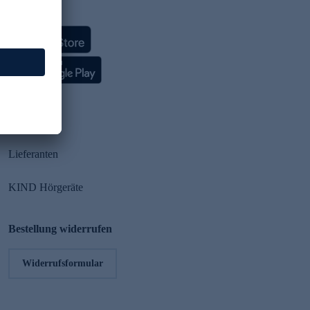
HSE App
Partner
Lieferanten
KIND Hörgeräte
Bestellung widerrufen
Widerrufsformular