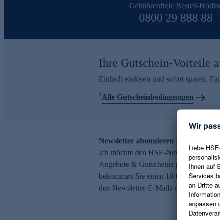
Gebührenfreie Bestell-Hotlin
0800 29 888 88
Ihre Gutschein-Vorteile a
Einfach einlösen und sofort sparen. F
1
Alle Gutscheinbedingungen
Newsletter abonnieren – 10 € Gutsch
Ich möchte den HSE-Newsletter abonni
Angebote & Gutscheine per E-Mail erh
bekommen Sie einen 10 € Gutschein. Ei
den Newsletter-E-Mails möglich.