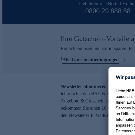
Gebührenfreie Bestell-Hotlin
0800 29 888 88
Ihre Gutschein-Vorteile a
Einfach einlösen und sofort sparen. F
1
Alle Gutscheinbedingungen
Newsletter abonnieren – 10 € Gutsch
Ich möchte den HSE-Newsletter abonni
Angebote & Gutscheine per E-Mail erh
bekommen Sie einen 10 € Gutschein. Ei
den Newsletter-E-Mails möglich.