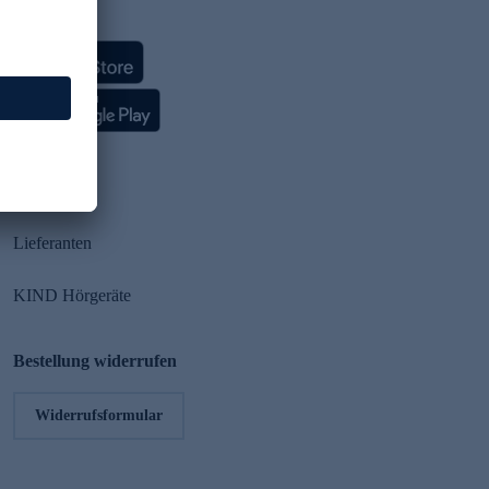
HSE App
Partner
Lieferanten
KIND Hörgeräte
Bestellung widerrufen
Widerrufsformular