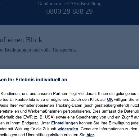
e
Gebührenfreie EASy-Bestellung
0800 29 888 29
uf einen Blick
aire Bedingungen und volle Transparenz.
ein erhalten
eren und aktuelle Trends,
E-Mail-Adresse eingeben
alten. Als Dankeschön
ne Abmeldung ist jederzeit in
Es gelten die
Datenschutzrichtlinien
un