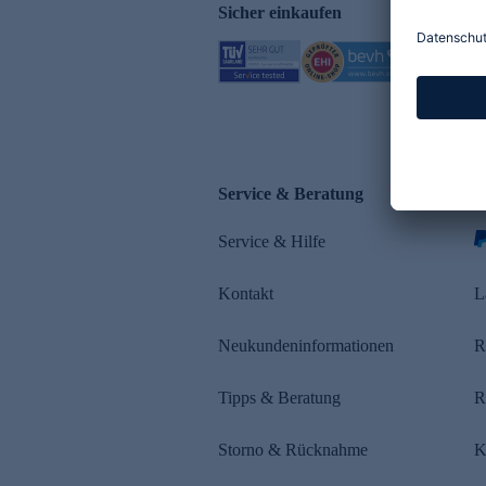
Sicher einkaufen
Service & Beratung
Z
Service & Hilfe
s
Kontakt
L
Neukundeninformationen
R
Tipps & Beratung
R
Storno & Rücknahme
K