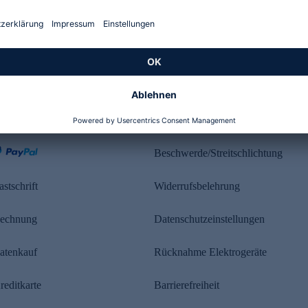
Kundenbewertung
ahlung
Rechtliches
Beschwerde/Streitschlichtung
astschrift
Widerrufsbelehrung
echnung
Datenschutzeinstellungen
atenkauf
Rücknahme Elektrogeräte
reditkarte
Barrierefreiheit