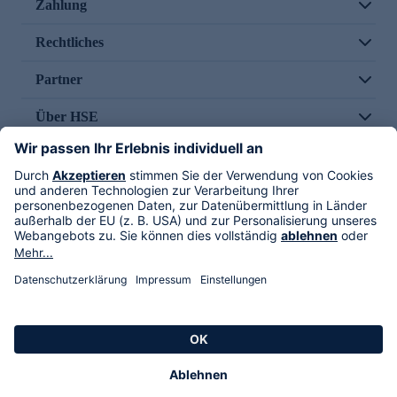
Zahlung
Rechtliches
Partner
Über HSE
Im TV
HSE International
Versand durch
Folge uns
AGB
Datenschutz
Impressum
Alle Rechte vorbehalten. Alle Preise inkl. gesetzlicher MwSt., zzgl. Versandkosten.