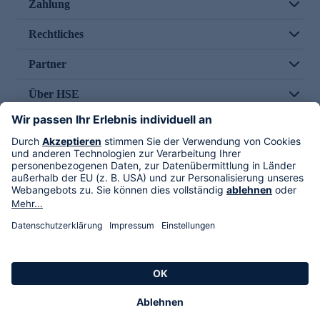
Zahlung
Rechtliches
Partner
Über HSE
Im TV
HSE International
Versand durch
Folge uns
AGB
Datenschutz
Impressum
Alle Rechte vorbehalten. Alle Preise inkl. gesetzlicher MwSt., zzgl. Versandkosten.