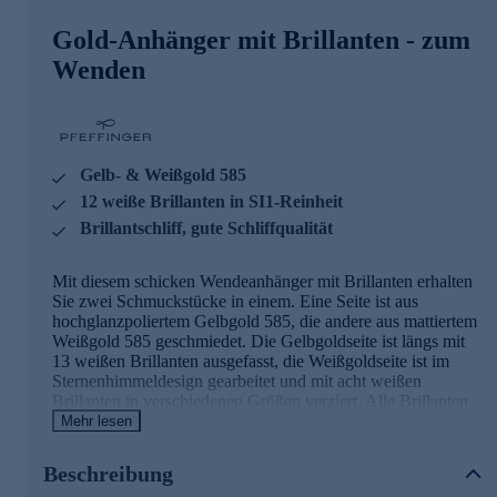
Gold-Anhänger mit Brillanten - zum
Wenden
Gelb- & Weißgold 585
12 weiße Brillanten in SI1-Reinheit
Brillantschliff, gute Schliffqualität
Mit diesem schicken Wendeanhänger mit Brillanten erhalten
Sie zwei Schmuckstücke in einem. Eine Seite ist aus
hochglanzpoliertem Gelbgold 585, die andere aus mattiertem
Weißgold 585 geschmiedet. Die Gelbgoldseite ist längs mit
13 weißen Brillanten ausgefasst, die Weißgoldseite ist im
Sternenhimmeldesign gearbeitet und mit acht weißen
Brillanten in verschiedenen Größen verziert. Alle Brillanten
haben die Reinheit SI1, sind von guter Schliffqualität und im
Mehr lesen
Brillantschliff veredelt. Sie glitzern und funkeln bei jeder
Ihrer Bewegungen und schicken verführerische Lichtblitze
Beschreibung
über Ihr Dekolleté. Ein bzw. zwei Schmuckstücke, die Sie