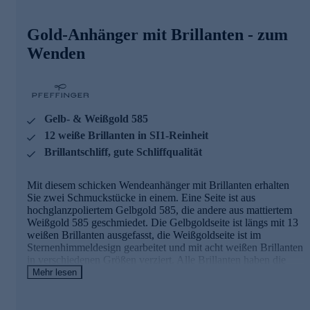
ewig glücklich machen.
Hinweis
:
Die abgebildete Kette ist nicht im Lieferumfang
Gold-Anhänger mit Brillanten - zum
enthalten. Passende Ketten zu diesem Anhänger finden Sie
Wenden
im Halskettensortiment gleich hier bei HSE.de.
Ihr Vorteil: Schmuck in geprüfter Top-
Qualität
Gelb- & Weißgold 585
Was die Qualität unserer Schmuckstücke angeht, gehen wir
keine Kompromisse ein. Unsere Schmuckwaren durchlaufen
12 weiße Brillanten in SI1-Reinheit
in unserer Qualitätssicherung sowie seitens unserer
Brillantschliff, gute Schliffqualität
Lieferanten strengste Prüfprozesse. Unter anderem gehört
dazu die Prüfung auf Konformität mit den Bestimmungen
der Schweizer Edelmetallkontrollgesetzgebung.
Mit diesem schicken Wendeanhänger mit Brillanten erhalten
Sie zwei Schmuckstücke in einem. Eine Seite ist aus
Hochwertigen Brillantschmuck - Made in Germany
hochglanzpoliertem Gelbgold 585, die andere aus mattiertem
(Pforzheim) - jetzt bequem online sichern.
Weißgold 585 geschmiedet. Die Gelbgoldseite ist längs mit 13
weißen Brillanten ausgefasst, die Weißgoldseite ist im
Sternenhimmeldesign gearbeitet und mit acht weißen Brillanten
in verschiedenen Größen verziert. Alle Brillanten haben die
Reinheit SI1, sind von guter Schliffqualität und im
Mehr lesen
Brillantschliff veredelt. Sie glitzern und funkeln bei jeder Ihrer
Bewegungen und schicken verführerische Lichtblitze über Ihr
Dekolleté. Ein bzw. zwei Schmuckstücke, die Sie ewig