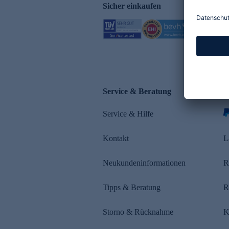
Sicher einkaufen
Service & Beratung
Z
Service & Hilfe
s
Kontakt
L
Neukundeninformationen
R
Tipps & Beratung
R
Storno & Rücknahme
K