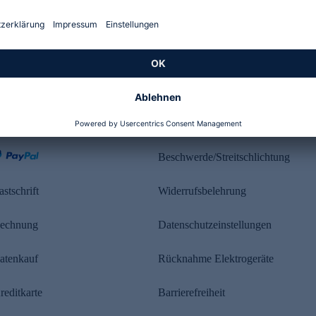
Kundenbewertung
ahlung
Rechtliches
Beschwerde/Streitschlichtung
astschrift
Widerrufsbelehrung
echnung
Datenschutzeinstellungen
atenkauf
Rücknahme Elektrogeräte
reditkarte
Barrierefreiheit