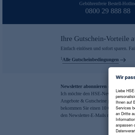
Gebührenfreie Bestell-Hotlin
0800 29 888 88
Ihre Gutschein-Vorteile a
Einfach einlösen und sofort sparen. F
1
Alle Gutscheinbedingungen
Newsletter abonnieren – 10 € Gutsch
Ich möchte den HSE-Newsletter abonni
Angebote & Gutscheine per E-Mail erh
bekommen Sie einen 10 € Gutschein. Ei
den Newsletter-E-Mails möglich.