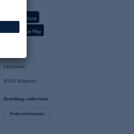
HSE App
Partner
Lieferanten
KIND Hörgeräte
Bestellung widerrufen
Widerrufsformular