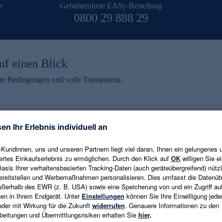
e
Gebührenfreie EASy-Bestellung
0800 29 888 29
uf einen Blick
aire Bedingungen und volle Transparenz.
ein erhalten
eren und aktuelle Trends,
E-Mail-Adresse eingeben
alten. Als Dankeschön
ne Abmeldung ist jederzeit in
Es gelten die
Datenschutzrichtlinien
un