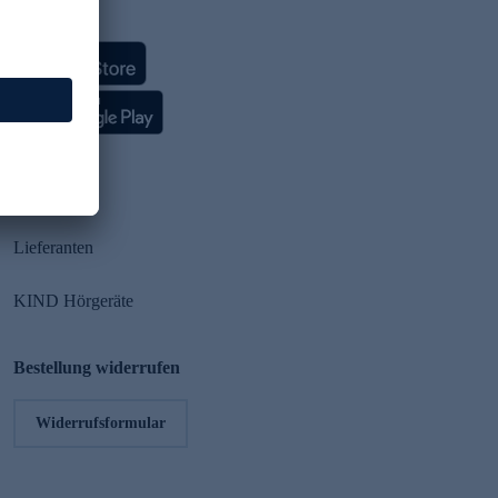
HSE App
Partner
Lieferanten
KIND Hörgeräte
Bestellung widerrufen
Widerrufsformular