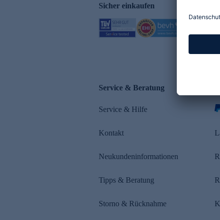
Sicher einkaufen
Service & Beratung
Z
Service & Hilfe
s
Kontakt
L
Neukundeninformationen
R
Tipps & Beratung
R
Storno & Rücknahme
K