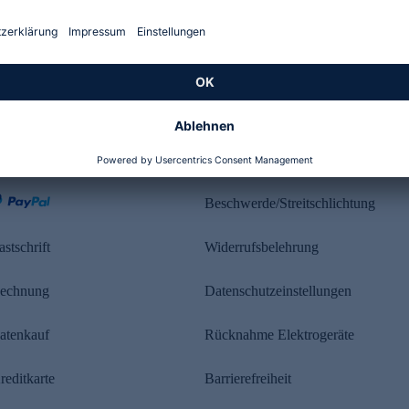
Kundenbewertung
ahlung
Rechtliches
Beschwerde/Streitschlichtung
astschrift
Widerrufsbelehrung
echnung
Datenschutzeinstellungen
atenkauf
Rücknahme Elektrogeräte
reditkarte
Barrierefreiheit