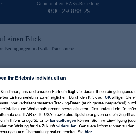
e
Gebührenfreie EASy-Bestellung
0800 29 888 29
uf einen Blick
aire Bedingungen und volle Transparenz.
ein erhalten
eren und aktuelle Trends,
E-Mail-Adresse eingeben
alten. Als Dankeschön
ne Abmeldung ist jederzeit in
Es gelten die
Datenschutzrichtlinien
un