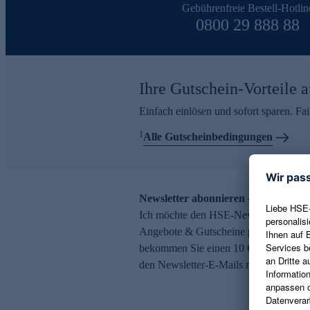
Gebührenfreie Bestell-Hotlin
0800 29 888 88
Ihre Gutschein-Vorteile a
Einfach einlösen und sofort sparen. F
1
Alle Gutscheinbedingungen
Newsletter abonnieren – 10 € Gutsch
Ich möchte den HSE-Newsletter abonni
Angebote & Gutscheine per E-Mail erh
bekommen Sie einen 10 € Gutschein. Ei
den Newsletter-E-Mails möglich.