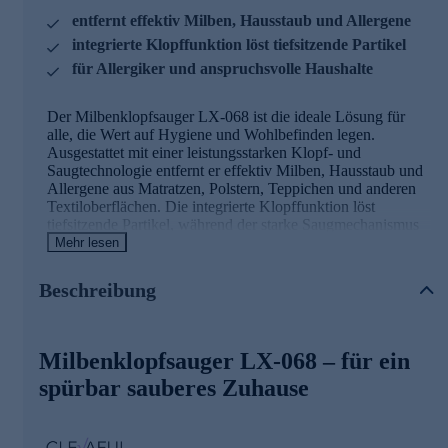
entfernt effektiv Milben, Hausstaub und Allergene
integrierte Klopffunktion löst tiefsitzende Partikel
für Allergiker und anspruchsvolle Haushalte
Der Milbenklopfsauger LX-068 ist die ideale Lösung für
alle, die Wert auf Hygiene und Wohlbefinden legen.
Ausgestattet mit einer leistungsstarken Klopf- und
Saugtechnologie entfernt er effektiv Milben, Hausstaub und
Allergene aus Matratzen, Polstern, Teppichen und anderen
Textiloberflächen. Die integrierte Klopffunktion löst
tiefsitzende Partikel, während der starke Saugmechanismus
sie gründlich aufnimmt – ideal für Allergiker und
Mehr lesen
anspruchsvolle Haushalte. Das integrierte UV-C-Licht
eliminiert 99,9 % der Bakterien, lähmt Hausstaubmilben und
Beschreibung
verlangsamt ihre Vermehrungsfähigkeit.
Auspacken und sofort lossaugen
Milbenklopfsauger LX-068 – für ein
Dank des im Lieferumfang enthaltenen Ladekabels, des
spürbar sauberes Zuhause
hochwertigen Filterkerns und der leicht verständlichen
Gebrauchsanleitung ist das Gerät sofort einsatzbereit.
Kompakt, handlich und benutzerfreundlich – der LX-068