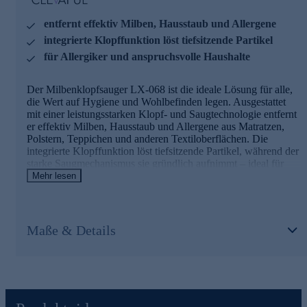
sorgt für hygienische Sauberkeit und ein frisches
Wohngefühl, Tag für Tag.
entfernt effektiv Milben, Hausstaub und Allergene
integrierte Klopffunktion löst tiefsitzende Partikel
Der Milbenklopfsauger LX-068 eignet sich
für Allergiker und anspruchsvolle Haushalte
ideal für die gründliche Reinigung von:
• Matratzen – Entfernt tiefsitzende Milben und Allergene für
Der Milbenklopfsauger LX-068 ist die ideale Lösung für alle,
erholsamen Schlaf
die Wert auf Hygiene und Wohlbefinden legen. Ausgestattet
• Sofas & Polstermöbel – Sorgt für hygienische Frische im
mit einer leistungsstarken Klopf- und Saugtechnologie entfernt
Wohnbereich
er effektiv Milben, Hausstaub und Allergene aus Matratzen,
• Autositze – Besonders praktisch für Allergiker oder
Polstern, Teppichen und anderen Textiloberflächen. Die
Familien mit Kindern
integrierte Klopffunktion löst tiefsitzende Partikel, während der
• Teppiche & Läufer – Reinigt textile Bodenbeläge
starke Saugmechanismus sie gründlich aufnimmt – ideal für
schonend, aber effektiv
Allergiker und anspruchsvolle Haushalte. Das integrierte UV-
Mehr lesen
• Kissen & Decken – Auch für empfindliche Textilien
C-Licht eliminiert 99,9 % der Bakterien, lähmt
geeignet
Hausstaubmilben und verlangsamt ihre Vermehrungsfähigkeit.
Nutzen Sie die Gelegenheit und bestellen jetzt bequem
Maße & Details
Auspacken und sofort lossaugen
online.
Dank des im Lieferumfang enthaltenen Ladekabels, des
hochwertigen Filterkerns und der leicht verständlichen
Gebrauchsanleitung ist das Gerät sofort einsatzbereit.
Kompakt, handlich und benutzerfreundlich – der LX-068 sorgt
für hygienische Sauberkeit und ein frisches Wohngefühl, Tag